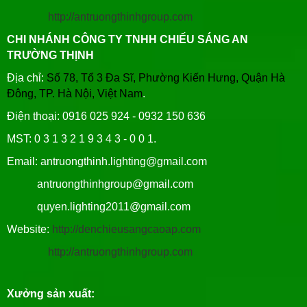
http://antruongthinhgroup.com
CHI NHÁNH CÔNG TY TNHH CHIẾU SÁNG AN
TRƯỜNG THỊNH
Địa chỉ:
Số 78, Tổ 3 Đa Sĩ, Phường Kiến Hưng, Quận Hà
Đông, TP. Hà Nội, Việt Nam
.
Điện thoại: 0916 025 924 - 0932 150 636
MST: 0 3 1 3 2 1 9 3 4 3 - 0 0 1.
Email: antruongthinh.lighting@gmail.com
antruongthinhgroup@gmail.com
quyen.lighting2011@gmail.com
Website:
http://denchieusangcaoap.com
http://antruongthinhgroup.com
Xưởng sản xuất: