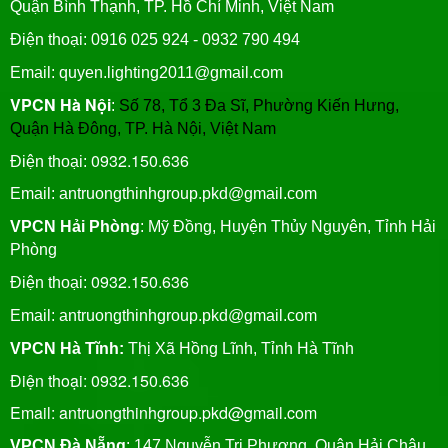
Quận Bình Thạnh, TP. Hồ Chí Minh, Việt Nam
Điện thoại: 0916 025 924 - 0932 790 494
Email: quyen.lighting2011@gmail.com
VPCN Hà Nội
:
Số 78, Tổ 3 Đa Sĩ, Phường Kiến Hưng,
Quận Hà Đông, TP. Hà Nội, Việt Nam
0932.150.636
Điện thoại:
Email: antruongthinhgroup.pkd@gmail.com
VPCN Hải Phòng
: Mỹ Đồng, Huyện Thủy Nguyên, Tỉnh Hải
Phòng
0932.150.636
Điện thoại:
Email:
antruongthinhgroup.pkd@gmail.com
VPCN Hà Tĩnh:
Thị Xã Hồng Lĩnh, Tỉnh Hà Tĩnh
Điện thoại: 0932.150.636
Email: antruongthinhgroup.pkd@gmail.com
VPCN Đà Nẵng
: 147 Nguyễn Tri Phương, Quận Hải Châu,