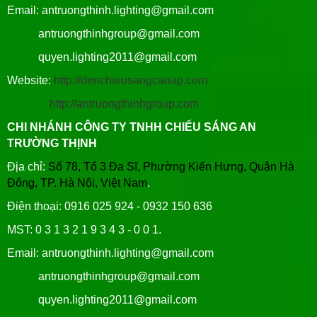
Email: antruongthinh.lighting@gmail.com
antruongthinhgroup@gmail.com
quyen.lighting2011@gmail.com
Website:
http://denchieusangcaoap.com
http://antruongthinhgroup.com
CHI NHÁNH CÔNG TY TNHH CHIẾU SÁNG AN
TRƯỜNG THỊNH
Địa chỉ:
Số 78, Tổ 3 Đa Sĩ, Phường Kiến Hưng, Quận Hà
Đông, TP. Hà Nội, Việt Nam
.
Điện thoại: 0916 025 924 - 0932 150 636
MST: 0 3 1 3 2 1 9 3 4 3 - 0 0 1.
Email: antruongthinh.lighting@gmail.com
antruongthinhgroup@gmail.com
quyen.lighting2011@gmail.com