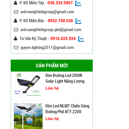
P. KD Miền Tây -
038.333.5857
antruongthinhgroup@gmail.com
Bảng Điện Cửa Trụ Đèn
Chiếu Sáng, Trụ Đèn Cao
P. KD Miền Bắc -
0932.150.636
Áp
Liên hệ
antruongthinhgroup.pkd@gmail.com
Đèn Đường Led ATT-
Tư Vấn Kỹ Thuật -
0916.025.924
NLMT-JD699 200W Năng
quyen.lighting2011@gmail.com
Lượng Mặt Trời
Liên hệ
SẢN PHẨM MỚI
Đèn Đường Led 200W
Solar Light Năng Lượng
Mặt Trời ATT NLMT 300W
Liên hệ
Đèn Led NLMT Chiếu Sáng
Đường Phố ATT-Z200
Liên hệ