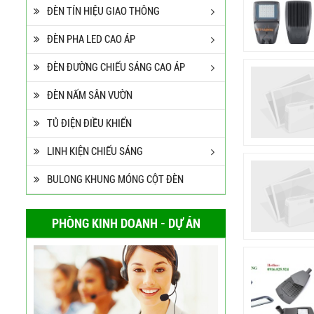
ĐÈN TÍN HIỆU GIAO THÔNG
ĐÈN PHA LED CAO ÁP
ĐÈN ĐƯỜNG CHIẾU SÁNG CAO ÁP
ĐÈN NẤM SÂN VƯỜN
TỦ ĐIỆN ĐIỀU KHIỂN
LINH KIỆN CHIẾU SÁNG
BULONG KHUNG MÓNG CỘT ĐÈN
PHÒNG KINH DOANH - DỰ ÁN
Cột Đèn Cao Áp Tròn Côn
Cần Đơn Kiểu Đẹp
Liên hệ