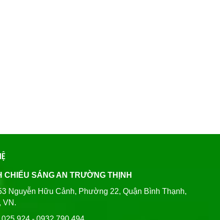
HỆ
H CHIẾU SÁNG AN TRƯỜNG THỊNH
80/53 Nguyễn Hữu Cảnh, Phường 22, Quận Bình Thạnh,
, VN.
6 025 924 - 0932 790 494