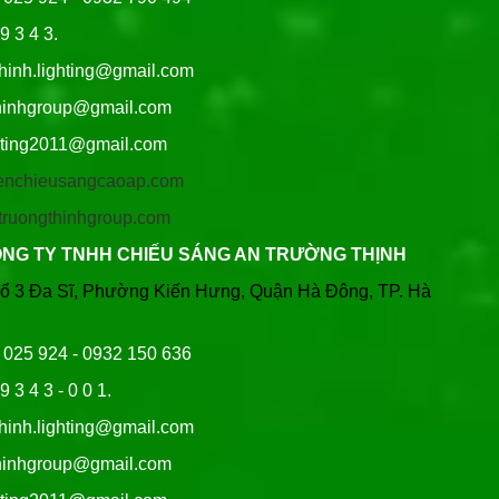
9 3 4 3.
thinh.lighting@gmail.com
hgroup@gmail.com
ng2011@gmail.com
/denchieusangcaoap.com
antruongthinhgroup.com
ÔNG TY TNHH CHIẾU SÁNG AN TRƯỜNG THỊNH
Tổ 3 Đa Sĩ, Phường Kiến Hưng, Quận Hà Đông, TP. Hà
6 025 924 - 0932 150 636
9 3 4 3 - 0 0 1.
thinh.lighting@gmail.com
hgroup@gmail.com