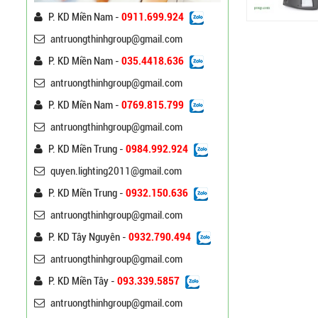
P. KD Miền Nam -
0911.699.924
Trụ Đèn Chiếu Sáng Cao
antruongthinhgroup@gmail.com
Áp Tròn Côn Cần Đôi Kiểu
K212
P. KD Miền Nam -
035.4418.636
Liên hệ
antruongthinhgroup@gmail.com
Đèn Đường Led Cao Áp
P. KD Miền Nam -
0769.815.799
Philips 100W, 150W,
antruongthinhgroup@gmail.com
120W ATT
Liên hệ
P. KD Miền Trung -
0984.992.924
quyen.lighting2011@gmail.com
Đèn Đường Led Chiếu
Sáng 100W 150W Philips
P. KD Miền Trung -
0932.150.636
Liên hệ
antruongthinhgroup@gmail.com
P. KD Tây Nguyên -
0932.790.494
Đèn Led Đường Phố OEM
Philips, Cree 60w 80w
antruongthinhgroup@gmail.com
100w 120w 150w
Liên hệ
P. KD Miền Tây -
093.339.5857
antruongthinhgroup@gmail.com