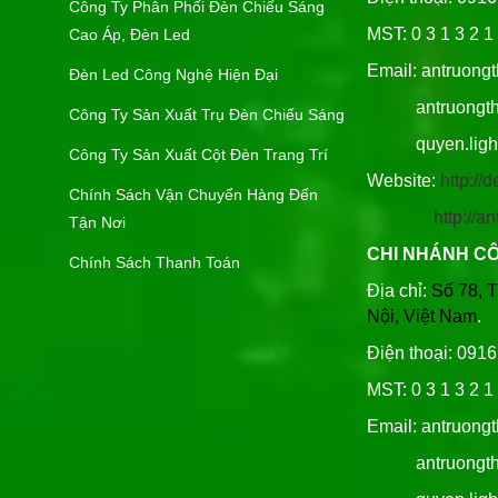
Công Ty Phân Phối Đèn Chiếu Sáng
MST: 0 3 1 3 2 1 
Cao Áp, Đèn Led
Email: antruong
Đèn Led Công Nghệ Hiện Đại
antruongthin
Công Ty Sản Xuất Trụ Đèn Chiếu Sáng
quyen.lighti
Công Ty Sản Xuất Cột Đèn Trang Trí
Website:
http:/
Chính Sách Vận Chuyển Hàng Đến
http://
Tận Nơi
CHI NHÁNH C
Chính Sách Thanh Toán
Địa chỉ:
Số 78, 
Nội, Việt Nam
.
Điện thoại: 091
MST: 0 3 1 3 2 1 
Email: antruong
antruongthin