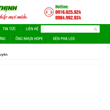
TIN TỨC
LIÊN HỆ
CUNG CẤP ĐÈN CHIẾU SÁNG
ỜNG
ỐNG NHỰA HDPE
ĐÈN PHA LED
guyên