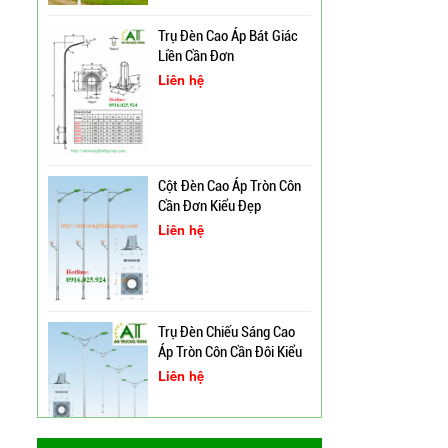
Trụ Đèn Cao Áp Bát Giác
Liền Cần Đơn
Liên hệ
Cột Đèn Cao Áp Chiếu
Sáng Đường Phố Tại Lạng
Sơn
Trụ Đèn Tín Hiệu Chớp
Cột Đèn Cao Áp Tròn Côn
Vàng Năng Lượng Mặt
Cần Đơn Kiểu Đẹp
Trời Tại Bình Định
Liên hệ
Cột Đèn Pha Đa Giác Tại
Bình Định
Trụ Đèn Chiếu Sáng Cao
Cung Cấp Cột Đèn Chiếu
Áp Tròn Côn Cần Đôi Kiểu
Sáng Cao Áp Tại TP. Tam
K212
Liên hệ
Kỳ
Xây Dựng Trung Tâm Quản
Lý Và Điều Hành Hệ Thống