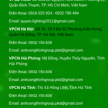
Bridgelux, An Trường
Quận Bình Thạnh, TP. Hồ Chí Minh, Việt Nam
Thịnh
Trụ Thép Mạ Nhúng Kẽm
Điện thoại: 0916 025 924 - 0932 790 494
Nóng
Email: quyen.lighting2011@gmail.com
VPCN Hà Nội
:
Số 78, Tổ 3 Đa Sĩ, Phường Kiến Hưng,
Quy Trình Mạ Nhúng Kẽm
Quận Hà Đông, TP. Hà Nội, Việt Nam
Nóng Trụ Đèn Chiếu Sáng
Cao Áp
0932.150.636
Điện thoại:
Email: antruongthinhgroup.pkd@gmail.com
VPCN Hải Phòng
: Mỹ Đồng, Huyện Thủy Nguyên, Tỉnh
Hải Phòng
0932.150.636
Điện thoại:
Email:
antruongthinhgroup.pkd@gmail.com
VPCN Hà Tĩnh:
Thị Xã Hồng Lĩnh, Tỉnh Hà Tĩnh
Điện thoại: 0932.150.636
Email: antruongthinhgroup.pkd@gmail.com