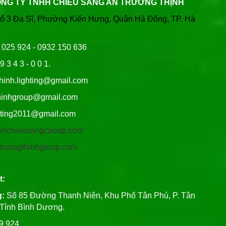
ÔNG TY TNHH CHIẾU SÁNG AN TRƯỜNG THỊNH
Tổ 3 Đa Sĩ, Phường Kiến Hưng, Quận Hà Đông, TP. Hà
6 025 924 - 0932 150 636
9 3 4 3 - 0 0 1.
thinh.lighting@gmail.com
hgroup@gmail.com
ng2011@gmail.com
/denchieusangcaoap.com
antruongthinhgroup.com
t:
g:
Số 85 Đường Thanh Niên, Khu Phố Tân Phú, P. Tân
, Tỉnh Bình Dương.
99 924