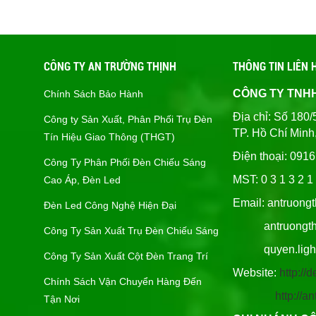
CÔNG TY AN TRƯỜNG THỊNH
THÔNG TIN LIÊN 
CÔNG TY TNH
Chính Sách Bảo Hành
Địa chỉ: Số 1
Công ty Sản Xuất, Phân Phối Trụ Đèn
TP. Hồ Chí Minh
Tín Hiệu Giao Thông (THGT)
Điện thoại: 091
Công Ty Phân Phối Đèn Chiếu Sáng
MST: 0 3 1 3 2 1 
Cao Áp, Đèn Led
Email: antruong
Đèn Led Công Nghệ Hiện Đại
antruongthin
Công Ty Sản Xuất Trụ Đèn Chiếu Sáng
quyen.lighti
Công Ty Sản Xuất Cột Đèn Trang Trí
Website:
http:/
Chính Sách Vận Chuyển Hàng Đến
http://
Tận Nơi