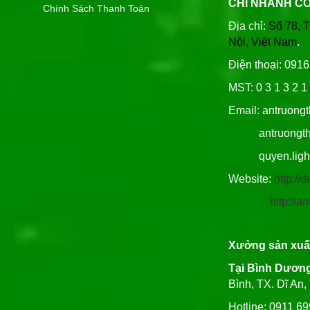
CHI NHÁNH C
Chính Sách Thanh Toán
Địa chỉ:
Số 78, 
Nội, Việt Nam
.
Điện thoại: 091
MST: 0 3 1 3 2 1 
Email: antruong
antruongthin
quyen.lighti
Website:
http:/
http://
Xưởng sản xuấ
Tại Bình Dươn
Bình, TX. Dĩ An
Hotline: 0911 6