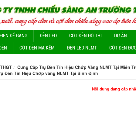
 ĐÈN ĐỂ GANG
ĐÈN LED
CỘT ĐÈN ĐÔ THỊ
DỰ ÁN
ĐÈN
CỘT ĐÈN MẠ KẼM
ĐÈN LED NLMT
CỘT ĐÈN ĐƯ
 THGT
Cung Cấp Trụ Đèn Tín Hiệu Chớp Vàng NLMT Tại Miền T
ụ Đèn Tín Hiệu Chớp vàng NLMT Tại Bình Định
Nội dung đang cập nhậ