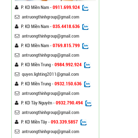
P. KD Miền Nam -
0911.699.924
antruongthinhgroup@gmail.com
P. KD Miền Nam -
035.4418.636
antruongthinhgroup@gmail.com
Cột Đèn Cao Áp Tròn Côn
P. KD Miền Nam -
0769.815.799
Cần Đơn Kiểu Đẹp
Liên hệ
antruongthinhgroup@gmail.com
P. KD Miền Trung -
0984.992.924
Trụ Đèn Chiếu Sáng Cao
quyen.lighting2011@gmail.com
Áp Tròn Côn Cần Đôi Kiểu
K212
P. KD Miền Trung -
0932.150.636
Liên hệ
antruongthinhgroup@gmail.com
Đèn Đường Led Cao Áp
P. KD Tây Nguyên -
0932.790.494
Philips 100W, 150W,
antruongthinhgroup@gmail.com
120W ATT
Liên hệ
P. KD Miền Tây -
093.339.5857
antruongthinhgroup@gmail.com
Đèn Đường Led Chiếu