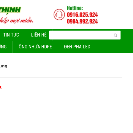
TIN TỨC
LIÊN HỆ
CUNG CẤP ĐÈN CHIẾU SÁNG
ỜNG
ỐNG NHỰA HDPE
ĐÈN PHA LED
rung
t.