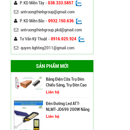
Sáng 100W 150W Philips
P. KD Miền Tây -
038.333.5857
Liên hệ
antruongthinhgroup@gmail.com
P. KD Miền Bắc -
0932.150.636
Đèn Led Đường Phố OEM
Philips, Cree 60w 80w
antruongthinhgroup.pkd@gmail.com
100w 120w 150w
Liên hệ
Tư Vấn Kỹ Thuật -
0916.025.924
quyen.lighting2011@gmail.com
Bảng Điện Cửa Trụ Đèn
Chiếu Sáng, Trụ Đèn Cao
Áp
Liên hệ
SẢN PHẨM MỚI
Cột Đèn Cao Áp Chiếu
Sáng Đường Phố Tại Lạng
Đèn Đường Led ATT-
Sơn
NLMT-JD699 200W Năng
Lượng Mặt Trời
Liên hệ
Trụ Đèn Tín Hiệu Chớp
Vàng Năng Lượng Mặt
Trời Tại Bình Định
Đèn Đường Led 200W
Cột Đèn Pha Đa Giác Tại
Solar Light Năng Lượng
Bình Định
Mặt Trời ATT NLMT 300W
Liên hệ