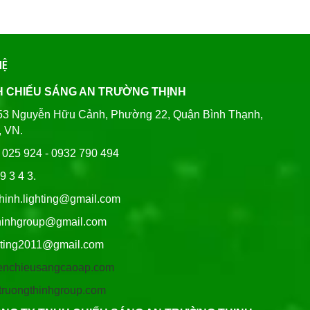
HỆ
H CHIẾU SÁNG AN TRƯỜNG THỊNH
80/53 Nguyễn Hữu Cảnh, Phường 22, Quận Bình Thạnh,
, VN.
6 025 924 - 0932 790 494
9 3 4 3.
thinh.lighting@gmail.com
hgroup@gmail.com
ng2011@gmail.com
/denchieusangcaoap.com
antruongthinhgroup.com