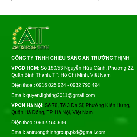
Lượng Mặt Trời
Liên hệ
Xây Dựng Trung Tâm Quản
Lý Và Điều Hành Hệ Thống
Đèn Đường Led 200W
Chiếu Sáng Tại TP HCM
Solar Light Năng Lượng
Mặt Trời ATT NLMT 300W
Liên hệ
Thương Hiệu Chíp Led
Chất Lượng Philips, Cree,
Bridgelux, An Trường
Thịnh
CÔNG TY TNHH CHIẾU SÁNG AN TRƯỜNG THỊNH
Trụ Thép Mạ Nhúng Kẽm
Nóng
VPGD HCM:
Số 180/53 Nguyễn Hữu Cảnh, Phường 22,
Quận Bình Thạnh, TP. Hồ Chí Minh, Việt Nam
Quy Trình Mạ Nhúng Kẽm
Điện thoại: 0916 025 924 - 0932 790 494
Nóng Trụ Đèn Chiếu Sáng
Email: quyen.lighting2011@gmail.com
Cao Áp
VPCN Hà Nội
:
Số 78, Tổ 3 Đa Sĩ, Phường Kiến Hưng,
Quận Hà Đông, TP. Hà Nội, Việt Nam
0932.150.636
Điện thoại:
Email: antruongthinhgroup.pkd@gmail.com