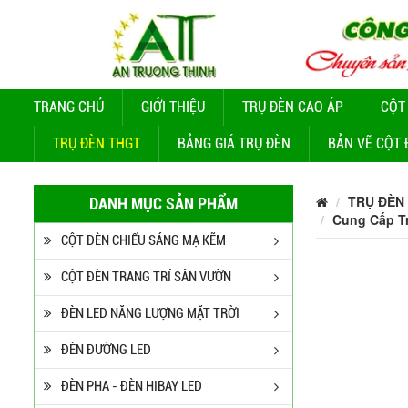
TRANG CHỦ
GIỚI THIỆU
TRỤ ĐÈN CAO ÁP
CỘT
TRỤ ĐÈN THGT
BẢNG GIÁ TRỤ ĐÈN
BẢN VẼ CỘT 
TRỤ ĐÈN
DANH MỤC SẢN PHẨM
Cung Cấp Tr
CỘT ĐÈN CHIẾU SÁNG MẠ KẼM
CỘT ĐÈN TRANG TRÍ SÂN VƯỜN
ĐÈN LED NĂNG LƯỢNG MẶT TRỜI
ĐÈN ĐƯỜNG LED
ĐÈN PHA - ĐÈN HIBAY LED