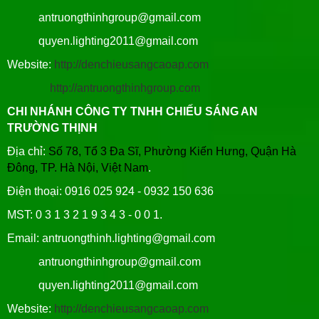
antruongthinhgroup@gmail.com
quyen.lighting2011@gmail.com
Website:
http://denchieusangcaoap.com
http://antruongthinhgroup.com
CHI NHÁNH CÔNG TY TNHH CHIẾU SÁNG AN
TRƯỜNG THỊNH
Địa chỉ:
Số 78, Tổ 3 Đa Sĩ, Phường Kiến Hưng, Quận Hà
Đông, TP. Hà Nội, Việt Nam
.
Điện thoại: 0916 025 924 - 0932 150 636
MST: 0 3 1 3 2 1 9 3 4 3 - 0 0 1.
Email: antruongthinh.lighting@gmail.com
antruongthinhgroup@gmail.com
quyen.lighting2011@gmail.com
Website:
http://denchieusangcaoap.com