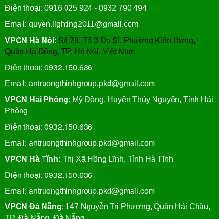
Điện thoại: 0916 025 924 - 0932 790 494
Email: quyen.lighting2011@gmail.com
VPCN Hà Nội
:
Số 78, Tổ 3 Đa Sĩ, Phường Kiến Hưng,
Quận Hà Đông, TP. Hà Nội, Việt Nam
0932.150.636
Điện thoại:
Email: antruongthinhgroup.pkd@gmail.com
VPCN Hải Phòng
: Mỹ Đồng, Huyện Thủy Nguyên, Tỉnh Hải
Phòng
0932.150.636
Điện thoại:
Email:
antruongthinhgroup.pkd@gmail.com
VPCN Hà Tĩnh:
Thị Xã Hồng Lĩnh, Tỉnh Hà Tĩnh
Điện thoại: 0932.150.636
Email: antruongthinhgroup.pkd@gmail.com
VPCN Đà Nẵng
: 147 Nguyễn Tri Phương, Quận Hải Châu,
TP. Đà Nẵng, Đà Nẵng