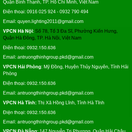
Quận Bình Thạnh, TP. Hồ Chí Minh, Việt Nam
Điện thoại: 0916 025 924 - 0932 790 494
Email: quyen.lighting2011@gmail.com
VPCN Hà Nội
:
Số 78, Tổ 3 Đa Sĩ, Phường Kiến Hưng,
Quận Hà Đông, TP. Hà Nội, Việt Nam
0932.150.636
Điện thoại:
Email: antruongthinhgroup.pkd@gmail.com
VPCN Hải Phòng
: Mỹ Đồng, Huyện Thủy Nguyên, Tỉnh Hải
Phòng
0932.150.636
Điện thoại:
Email:
antruongthinhgroup.pkd@gmail.com
VPCN Hà Tĩnh:
Thị Xã Hồng Lĩnh, Tỉnh Hà Tĩnh
Điện thoại: 0932.150.636
Email: antruongthinhgroup.pkd@gmail.com
VPCN Đà Nẵng
: 147 Nguyễn Tri Phương, Quận Hải Châu,