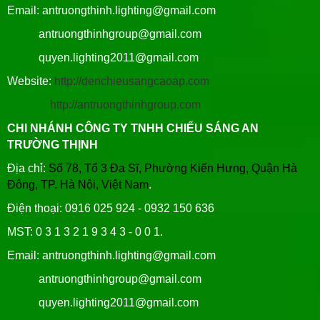
Email: antruongthinh.lighting@gmail.com
antruongthinhgroup@gmail.com
quyen.lighting2011@gmail.com
Website:
http://denchieusangcaoap.com
http://antruongthinhgroup.com
CHI NHÁNH CÔNG TY TNHH CHIẾU SÁNG AN
TRƯỜNG THỊNH
Địa chỉ:
Số 78, Tổ 3 Đa Sĩ, Phường Kiến Hưng, Quận Hà
Đông, TP. Hà Nội, Việt Nam
.
Điện thoại: 0916 025 924 - 0932 150 636
MST: 0 3 1 3 2 1 9 3 4 3 - 0 0 1.
Email: antruongthinh.lighting@gmail.com
antruongthinhgroup@gmail.com
quyen.lighting2011@gmail.com