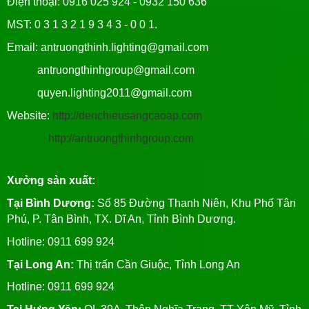
Điện thoại: 0916 025 924 - 0932 150 636
MST: 0 3 1 3 2 1 9 3 4 3 - 0 0 1.
Email: antruongthinh.lighting@gmail.com
antruongthinhgroup@gmail.com
quyen.lighting2011@gmail.com
Website:
http://denchieusangcaoap.com
http://antruongthinhgroup.com
Xưởng sản xuất:
Tại Bình Dương:
Số 85 Đường Thanh Niên, Khu Phố Tân
Phú, P. Tân Bình, TX. Dĩ An, Tỉnh Bình Dương.
Hotline: 0911 699 924
Tại Long An:
Thị trấn Cần Giuộc, Tỉnh Long An
Hotline: 0911 699 924
Tại Hưng Yên: