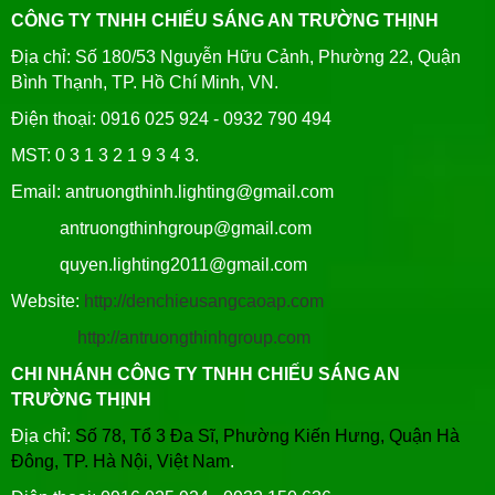
CÔNG TY TNHH CHIẾU SÁNG AN TRƯỜNG THỊNH
Địa chỉ: Số 180/53 Nguyễn Hữu Cảnh, Phường 22, Quận
Bình Thạnh, TP. Hồ Chí Minh, VN.
Điện thoại: 0916 025 924 - 0932 790 494
MST: 0 3 1 3 2 1 9 3 4 3.
Email: antruongthinh.lighting@gmail.com
antruongthinhgroup@gmail.com
quyen.lighting2011@gmail.com
Website:
http://denchieusangcaoap.com
http://antruongthinhgroup.com
CHI NHÁNH CÔNG TY TNHH CHIẾU SÁNG AN
TRƯỜNG THỊNH
Địa chỉ:
Số 78, Tổ 3 Đa Sĩ, Phường Kiến Hưng, Quận Hà
Đông, TP. Hà Nội, Việt Nam
.