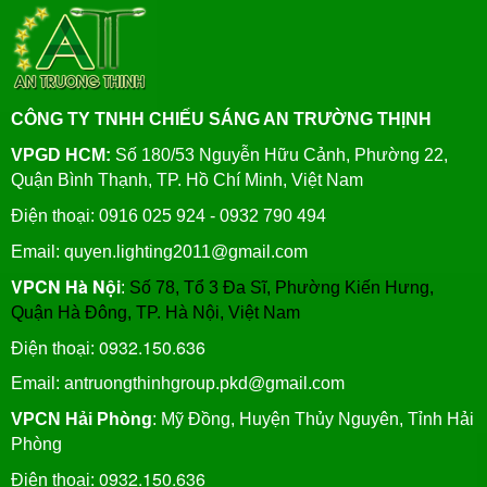
CÔNG TY TNHH CHIẾU SÁNG AN TRƯỜNG THỊNH
VPGD HCM:
Số 180/53 Nguyễn Hữu Cảnh, Phường 22,
Quận Bình Thạnh, TP. Hồ Chí Minh, Việt Nam
Điện thoại: 0916 025 924 - 0932 790 494
Email: quyen.lighting2011@gmail.com
VPCN Hà Nội
:
Số 78, Tổ 3 Đa Sĩ, Phường Kiến Hưng,
Quận Hà Đông, TP. Hà Nội, Việt Nam
0932.150.636
Điện thoại:
Email: antruongthinhgroup.pkd@gmail.com
VPCN Hải Phòng
: Mỹ Đồng, Huyện Thủy Nguyên, Tỉnh Hải
Phòng
0932.150.636
Điện thoại: