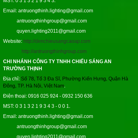
MST: 0 3 1 3 2 1 9 3 4 3.
Email: antruongthinh.lighting@gmail.com
antruongthinhgroup@gmail.com
quyen.lighting2011@gmail.com
Website:
http://denchieusangcaoap.com
http://antruongthinhgroup.com
CHI NHÁNH CÔNG TY TNHH CHIẾU SÁNG AN
TRƯỜNG THỊNH
Địa chỉ:
Số 78, Tổ 3 Đa Sĩ, Phường Kiến Hưng, Quận Hà
Đông, TP. Hà Nội, Việt Nam
.
Điện thoại: 0916 025 924 - 0932 150 636
MST: 0 3 1 3 2 1 9 3 4 3 - 0 0 1.
Email: antruongthinh.lighting@gmail.com
antruongthinhgroup@gmail.com
quyen.lighting2011@gmail.com