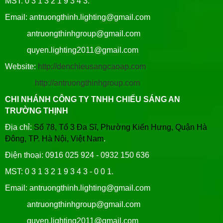
MST: 0 3 1 3 2 1 9 3 4 3.
Email: antruongthinh.lighting@gmail.com
antruongthinhgroup@gmail.com
quyen.lighting2011@gmail.com
Website:
http://denchieusangcaoap.com
http://antruongthinhgroup.com
CHI NHÁNH CÔNG TY TNHH CHIẾU SÁNG AN
TRƯỜNG THỊNH
Địa chỉ:
Số 78, Tổ 3 Đa Sĩ, Phường Kiến Hưng, Quận Hà
Đông, TP. Hà Nội, Việt Nam
.
Điện thoại: 0916 025 924 - 0932 150 636
MST: 0 3 1 3 2 1 9 3 4 3 - 0 0 1.
Email: antruongthinh.lighting@gmail.com
antruongthinhgroup@gmail.com
quyen.lighting2011@gmail.com