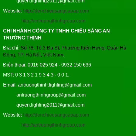
quyen.lighting2011@gmail.com
Website:
http://denchieusangcaoap.com
http://antruongthinhgroup.com
CHI NHÁNH CÔNG TY TNHH CHIẾU SÁNG AN
TRƯỜNG THỊNH
Địa chỉ:
Số 78, Tổ 3 Đa Sĩ, Phường Kiến Hưng, Quận Hà
Đông, TP. Hà Nội, Việt Nam
.
Điện thoại: 0916 025 924 - 0932 150 636
MST: 0 3 1 3 2 1 9 3 4 3 - 0 0 1.
Email: antruongthinh.lighting@gmail.com
antruongthinhgroup@gmail.com
quyen.lighting2011@gmail.com
Website:
http://denchieusangcaoap.com
http://antruongthinhgroup.com