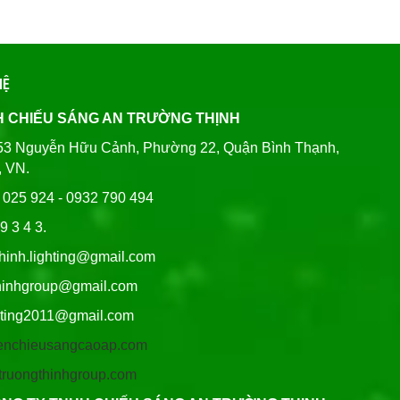
HỆ
H CHIẾU SÁNG AN TRƯỜNG THỊNH
80/53 Nguyễn Hữu Cảnh, Phường 22, Quận Bình Thạnh,
, VN.
6 025 924 - 0932 790 494
9 3 4 3.
thinh.lighting@gmail.com
hgroup@gmail.com
ng2011@gmail.com
/denchieusangcaoap.com
antruongthinhgroup.com