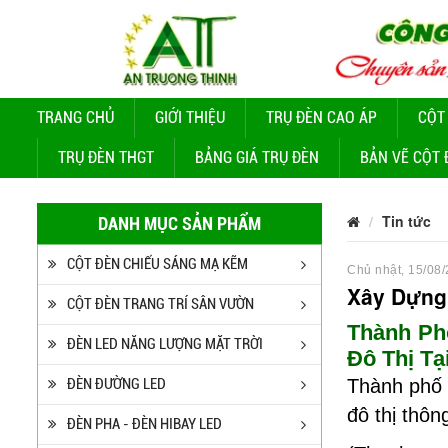
TRANG CHỦ
GIỚI THIỆU
TRỤ ĐÈN CAO ÁP
CỘT
TRỤ ĐÈN THGT
BẢNG GIÁ TRỤ ĐÈN
BẢN VẼ CỘT 
Tin tức
DANH MỤC SẢN PHẨM
CỘT ĐÈN CHIẾU SÁNG MẠ KẼM
Chủ nhật, 15/08/
Xây Dựng
CỘT ĐÈN TRANG TRÍ SÂN VƯỜN
Thành Ph
ĐÈN LED NĂNG LƯỢNG MẶT TRỜI
Đô Thị Tạ
ĐÈN ĐƯỜNG LED
Thành phố 
đô thị thôn
ĐÈN PHA - ĐÈN HIBAY LED