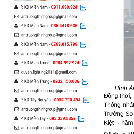
P. KD Miền Nam -
0911.699.924
antruongthinhgroup@gmail.com
P. KD Miền Nam -
035.4418.636
antruongthinhgroup@gmail.com
P. KD Miền Nam -
0769.815.799
antruongthinhgroup@gmail.com
P. KD Miền Trung -
0984.992.924
quyen.lighting2011@gmail.com
P. KD Miền Trung -
0932.150.636
Hình Ả
antruongthinhgroup@gmail.com
Đồng thời, 
Cột Đèn Cao Áp Tròn Côn
P. KD Tây Nguyên -
0932.790.494
Cần Đơn Kiểu Đẹp
Thống nhất
antruongthinhgroup@gmail.com
Liên hệ
Trường Sơ
P. KD Miền Tây -
093.339.5857
Kiệt
- hầm
Trụ Đèn Chiếu Sáng Cao
antruongthinhgroup@gmail.com
Áp Tròn Côn Cần Đôi Kiểu