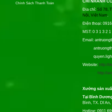
CHI NHÁNH C
Chính Sách Thanh Toán
Địa chỉ:
Số 78, 
Nội, Việt Nam
.
Điện thoại: 091
MST: 0 3 1 3 2 1 
Email: antruong
antruongthin
quyen.lighti
Website:
http:/
http://
Xưởng sản xuấ
Tại Bình Dươn
Bình, TX. Dĩ An
Hotline: 0911 6