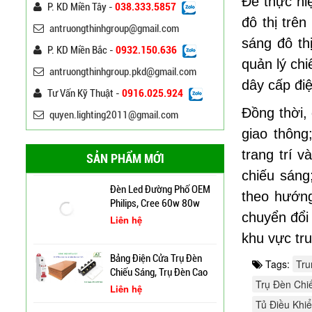
Để thực hi
P. KD Miền Tây -
038.333.5857
K212
Liên hệ
đô thị trê
antruongthinhgroup@gmail.com
sáng đô th
P. KD Miền Bắc -
0932.150.636
Đèn Đường Led Cao Áp
quản lý ch
Philips 100W, 150W,
antruongthinhgroup.pkd@gmail.com
120W ATT
Liên hệ
dây cấp điệ
Tư Vấn Kỹ Thuật -
0916.025.924
Đồng thời,
quyen.lighting2011@gmail.com
Đèn Đường Led Chiếu
giao thông
Sáng 100W 150W Philips
Liên hệ
trang trí 
SẢN PHẨM MỚI
chiếu sáng
Đèn Led Đường Phố OEM
theo hướng
Philips, Cree 60w 80w
chuyển đổi
100w 120w 150w
Liên hệ
khu vực t
Tags:
Tru
Cột Đèn Cao Áp Chiếu
Trụ Đèn Chi
Sáng Đường Phố Tại Lạng
Bảng Điện Cửa Trụ Đèn
Tủ Điều Khi
Sơn
Chiếu Sáng, Trụ Đèn Cao