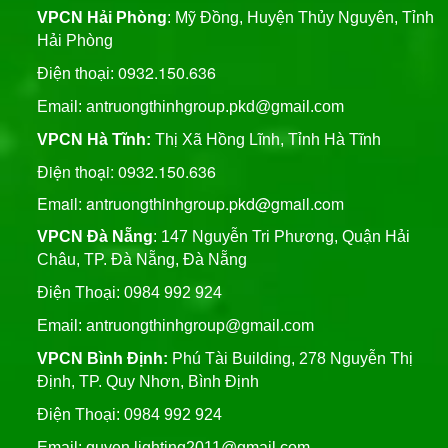
Nóng Trụ Đèn Chiếu Sáng
VPCN Hải Phòng
: Mỹ Đồng, Huyện Thủy Nguyên, Tỉnh
Cao Áp
Đèn Đường Led 200W
Hải Phòng
Solar Light Năng Lượng
0932.150.636
Điện thoại:
Mặt Trời ATT NLMT 300W
Liên hệ
Email:
antruongthinhgroup.pkd@gmail.com
VPCN Hà Tĩnh:
Thị Xã Hồng Lĩnh, Tỉnh Hà Tĩnh
Điện thoại: 0932.150.636
Email: antruongthinhgroup.pkd@gmail.com
VPCN Đà Nẵng
: 147 Nguyễn Tri Phương, Quận Hải
Châu, TP. Đà Nẵng, Đà Nẵng
Điện Thoại: 0984 992 924
Email:
antruongthinhgroup@gmail.com
VPCN Bình Định:
Phú Tài Building, 278 Nguyễn Thị
Định, TP. Quy Nhơn, Bình Định
Điện Thoại: 0984 992 924
Email:
quyen.lighting2011@gmail.com