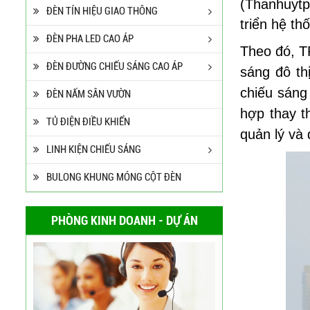
(Thanhuyt
ĐÈN TÍN HIỆU GIAO THÔNG
triển hệ t
ĐÈN PHA LED CAO ÁP
Theo đó, T
ĐÈN ĐƯỜNG CHIẾU SÁNG CAO ÁP
sáng đô th
chiếu sáng
ĐÈN NẤM SÂN VƯỜN
hợp thay t
TỦ ĐIỆN ĐIỀU KHIỂN
quản lý và 
LINH KIỆN CHIẾU SÁNG
BULONG KHUNG MÓNG CỘT ĐÈN
PHÒNG KINH DOANH - DỰ ÁN