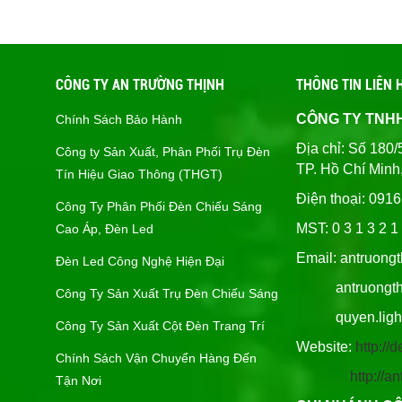
CÔNG TY AN TRƯỜNG THỊNH
THÔNG TIN LIÊN 
CÔNG TY TNH
Chính Sách Bảo Hành
Địa chỉ: Số 1
Công ty Sản Xuất, Phân Phối Trụ Đèn
TP. Hồ Chí Minh
Tín Hiệu Giao Thông (THGT)
Điện thoại: 091
Công Ty Phân Phối Đèn Chiếu Sáng
MST: 0 3 1 3 2 1 
Cao Áp, Đèn Led
Email: antruong
Đèn Led Công Nghệ Hiện Đại
antruongthin
Công Ty Sản Xuất Trụ Đèn Chiếu Sáng
quyen.lighti
Công Ty Sản Xuất Cột Đèn Trang Trí
Website:
http:/
Chính Sách Vận Chuyển Hàng Đến
http://
Tận Nơi