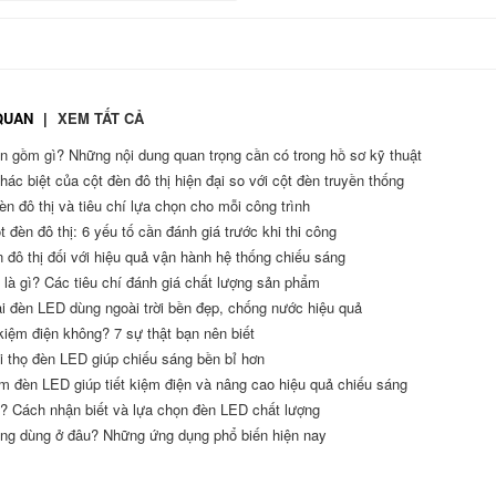
 QUAN
|
XEM TẤT CẢ
n gồm gì? Những nội dung quan trọng cần có trong hồ sơ kỹ thuật
c biệt của cột đèn đô thị hiện đại so với cột đèn truyền thống
èn đô thị và tiêu chí lựa chọn cho mỗi công trình
 đèn đô thị: 6 yếu tố cần đánh giá trước khi thi công
n đô thị đối với hiệu quả vận hành hệ thống chiếu sáng
 là gì? Các tiêu chí đánh giá chất lượng sản phẩm
i đèn LED dùng ngoài trời bền đẹp, chống nước hiệu quả
iệm điện không? 7 sự thật bạn nên biết
i thọ đèn LED giúp chiếu sáng bền bỉ hơn
m đèn LED giúp tiết kiệm điện và nâng cao hiệu quả chiếu sáng
? Cách nhận biết và lựa chọn đèn LED chất lượng
ng dùng ở đâu? Những ứng dụng phổ biến hiện nay