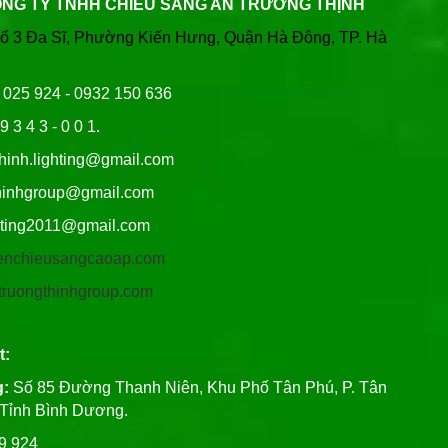
ÔNG TY TNHH CHIẾU SÁNG AN TRƯỜNG THỊNH
Tổ 3 Đa Sĩ, Phường Kiến Hưng, Quận Hà Đông, TP. Hà
6 025 924 - 0932 150 636
9 3 4 3 - 0 0 1.
thinh.lighting@gmail.com
hgroup@gmail.com
ng2011@gmail.com
/denchieusangcaoap.com
antruongthinhgroup.com
t:
g:
Số 85 Đường Thanh Niên, Khu Phố Tân Phú, P. Tân
, Tỉnh Bình Dương.
99 924