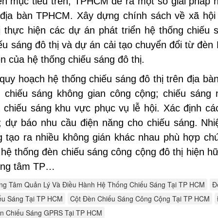
ện mục tiêu trên, TPHCM đề ra một số giải pháp 
n địa bàn TPHCM. Xây dựng chính sách về xã hội 
ị thực hiện các dự án phát triển hệ thống chiếu
iếu sáng đô thị và dự án cải tạo chuyển đổi từ 
n của hệ thống chiếu sáng đô thị.
 quy hoạch hệ thống chiếu sáng đô thị trên địa 
; chiếu sáng không gian công cộng; chiếu sáng 
và chiếu sáng khu vực phục vụ lễ hội. Xác định c
; dự báo nhu cầu điện năng cho chiếu sáng. Nhi
 tạo ra nhiều không gián khác nhau phù hợp chứ
 hệ thống đèn chiếu sáng công cộng đô thị hiện h
rung tâm TP…
ng Tâm Quản Lý Và Điều Hành Hệ Thống Chiếu Sáng Tại TP HCM
Đ
ếu Sáng Tại TP HCM
Cột Đèn Chiếu Sáng Công Cộng Tại TP HCM
ển Chiếu Sáng GPRS Tại TP HCM