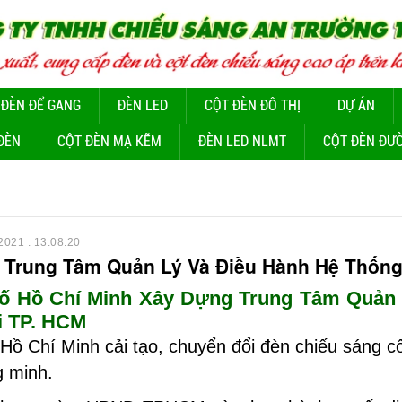
 ĐÈN ĐỂ GANG
ĐÈN LED
CỘT ĐÈN ĐÔ THỊ
DỰ ÁN
ĐÈN
CỘT ĐÈN MẠ KẼM
ĐÈN LED NLMT
CỘT ĐÈN ĐƯ
2021 : 13:08:20
 Trung Tâm Quản Lý Và Điều Hành Hệ Thống
ố Hồ Chí Minh Xây Dựng Trung Tâm Quản 
i TP. HCM
Hồ Chí Minh cải tạo, chuyển đổi đèn chiếu sáng c
g minh.