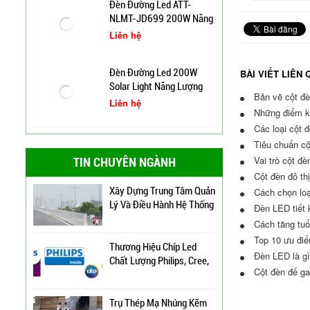
Áp
Liên hệ
Trụ Đèn Tín Hiệu Chớp
Vàng Năng Lượng Mặt
Đèn Đường Led ATT-
Trời Tại Bình Định
NLMT-JD699 200W Năng
Lượng Mặt Trời
Liên hệ
BÀI VIẾT LIÊN
Cột Đèn Pha Đa Giác Tại
Bình Định
Bản vẽ cột đè
Những điểm khá
Các loại cột đ
Đèn Đường Led 200W
Cung Cấp Cột Đèn Chiếu
Tiêu chuẩn cột
Solar Light Năng Lượng
Sáng Cao Áp Tại TP. Tam
Vai trò cột đè
Mặt Trời ATT NLMT 300W
TIN CHUYÊN NGÀNH
Liên hệ
Kỳ
Cột đèn đô thị
Xây Dựng Trung Tâm Quản
Cách chọn loạ
Đèn Led NLMT Chiếu Sáng
Lý Và Điều Hành Hệ Thống
Đèn LED tiết k
Đường Phố ATT-Z200
Chiếu Sáng Tại TP HCM
Cách tăng tuổ
Liên hệ
Top 10 ưu điể
Thương Hiệu Chíp Led
Đèn LED là gì
Chất Lượng Philips, Cree,
Trụ Đèn Cao Áp Bát Giác
Cột đèn đế ga
Bridgelux, An Trường
Liền Cần Đơn
Thịnh
Liên hệ
Trụ Thép Mạ Nhúng Kẽm