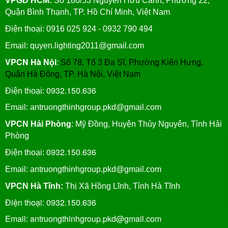
VPGD HCM:
Số 180/53 Nguyễn Hữu Cảnh, Phường 22,
Quận Bình Thạnh, TP. Hồ Chí Minh, Việt Nam
Điện thoại: 0916 025 924 - 0932 790 494
Email: quyen.lighting2011@gmail.com
VPCN Hà Nội
:
Số 78, Tổ 3 Đa Sĩ, Phường Kiến Hưng,
Quận Hà Đông, TP. Hà Nội, Việt Nam
0932.150.636
Điện thoại:
Email: antruongthinhgroup.pkd@gmail.com
VPCN Hải Phòng
: Mỹ Đồng, Huyện Thủy Nguyên, Tỉnh Hải
Phòng
0932.150.636
Điện thoại:
Email:
antruongthinhgroup.pkd@gmail.com
VPCN Hà Tĩnh:
Thị Xã Hồng Lĩnh, Tỉnh Hà Tĩnh
Điện thoại: 0932.150.636
Email: antruongthinhgroup.pkd@gmail.com