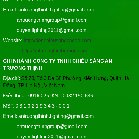
Email: antruongthinh.lighting@gmail.com
antruongthinhgroup@gmail.com
quyen.lighting2011@gmail.com
Website:
http://denchieusangcaoap.com
http://antruongthinhgroup.com
CHI NHÁNH CÔNG TY TNHH CHIẾU SÁNG AN
TRƯỜNG THỊNH
Địa chỉ:
Số 78, Tổ 3 Đa Sĩ, Phường Kiến Hưng, Quận Hà
Đông, TP. Hà Nội, Việt Nam
.
Điện thoại: 0916 025 924 - 0932 150 636
MST: 0 3 1 3 2 1 9 3 4 3 - 0 0 1.
Email: antruongthinh.lighting@gmail.com
antruongthinhgroup@gmail.com
quyen.lighting2011@gmail.com