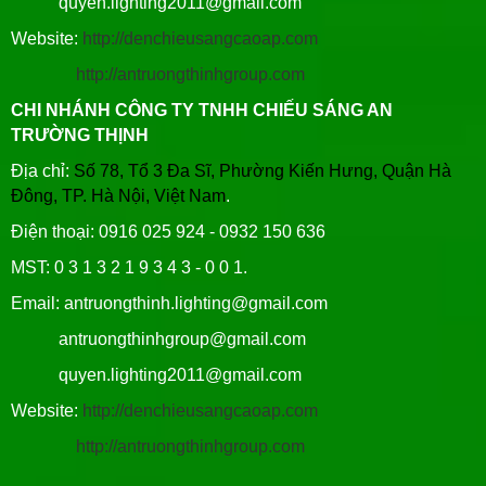
quyen.lighting2011@gmail.com
Website:
http://denchieusangcaoap.com
http://antruongthinhgroup.com
CHI NHÁNH CÔNG TY TNHH CHIẾU SÁNG AN
TRƯỜNG THỊNH
Địa chỉ:
Số 78, Tổ 3 Đa Sĩ, Phường Kiến Hưng, Quận Hà
Đông, TP. Hà Nội, Việt Nam
.
Điện thoại: 0916 025 924 - 0932 150 636
MST: 0 3 1 3 2 1 9 3 4 3 - 0 0 1.
Email: antruongthinh.lighting@gmail.com
antruongthinhgroup@gmail.com
quyen.lighting2011@gmail.com
Website:
http://denchieusangcaoap.com
http://antruongthinhgroup.com