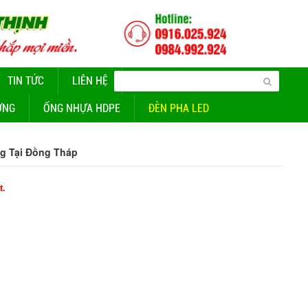
TIN TỨC
LIÊN HỆ
CUNG CẤP ĐÈN CHIẾU SÁNG
ỜNG
ỐNG NHỰA HDPE
ĐÈN PHA LED
g Tại Đồng Tháp
t.