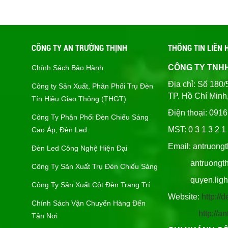
CÔNG TY AN TRƯỜNG THỊNH
THÔNG TIN LIÊN 
CÔNG TY TNH
Chính Sách Bảo Hành
Địa chỉ: Số 1
Công ty Sản Xuất, Phân Phối Trụ Đèn
TP. Hồ Chí Minh
Tín Hiệu Giao Thông (THGT)
Điện thoại: 091
Công Ty Phân Phối Đèn Chiếu Sáng
MST: 0 3 1 3 2 1 
Cao Áp, Đèn Led
Email: antruong
Đèn Led Công Nghệ Hiện Đại
antruongthin
Công Ty Sản Xuất Trụ Đèn Chiếu Sáng
quyen.lighti
Công Ty Sản Xuất Cột Đèn Trang Trí
Website:
http:/
Chính Sách Vận Chuyển Hàng Đến
http://
Tận Nơi