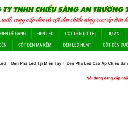
 ĐÈN ĐỂ GANG
ĐÈN LED
CỘT ĐÈN ĐÔ THỊ
DỰ ÁN
ĐÈN
CỘT ĐÈN MẠ KẼM
ĐÈN LED NLMT
CỘT ĐÈN ĐƯ
Led
Đèn Pha Led Tại Miền Tây
Đèn Pha Led Cao Áp Chiếu Sán
Nội dung đang cập nhậ