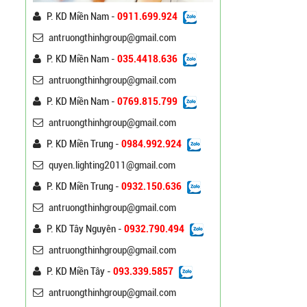
P. KD Miền Nam -
0911.699.924
antruongthinhgroup@gmail.com
P. KD Miền Nam -
035.4418.636
antruongthinhgroup@gmail.com
P. KD Miền Nam -
0769.815.799
antruongthinhgroup@gmail.com
P. KD Miền Trung -
0984.992.924
Cột Đèn Cao Áp Tròn Côn
quyen.lighting2011@gmail.com
Cần Đơn Kiểu Đẹp
Liên hệ
P. KD Miền Trung -
0932.150.636
antruongthinhgroup@gmail.com
Trụ Đèn Chiếu Sáng Cao
P. KD Tây Nguyên -
0932.790.494
Áp Tròn Côn Cần Đôi Kiểu
antruongthinhgroup@gmail.com
K212
Liên hệ
P. KD Miền Tây -
093.339.5857
Đèn Đường Led Cao Áp
antruongthinhgroup@gmail.com
Philips 100W, 150W,