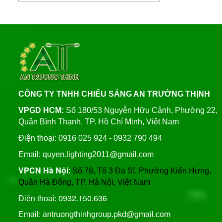
Bảng Điện Cửa Trụ Đèn
Cung Cấp Cột Đèn Chiếu
Chiếu Sáng, Trụ Đèn Cao
Sáng Cao Áp Tại TP. Tam
Áp
Liên hệ
Kỳ
Xây Dựng Trung Tâm Quản
Đèn Đường Led ATT-
Lý Và Điều Hành Hệ Thống
NLMT-JD699 200W Năng
Chiếu Sáng Tại TP HCM
Lượng Mặt Trời
Liên hệ
CÔNG TY TNHH CHIẾU SÁNG AN TRƯỜNG THỊNH
Thương Hiệu Chíp Led
Đèn Đường Led 200W
Chất Lượng Philips, Cree,
VPGD HCM:
Số 180/53 Nguyễn Hữu Cảnh, Phường 22,
Solar Light Năng Lượng
Bridgelux, An Trường
Quận Bình Thạnh, TP. Hồ Chí Minh, Việt Nam
Mặt Trời ATT NLMT 300W
Thịnh
Liên hệ
Trụ Thép Mạ Nhúng Kẽm
Điện thoại: 0916 025 924 - 0932 790 494
Nóng
Email: quyen.lighting2011@gmail.com
VPCN Hà Nội
:
Số 78, Tổ 3 Đa Sĩ, Phường Kiến Hưng,
Quy Trình Mạ Nhúng Kẽm
Quận Hà Đông, TP. Hà Nội, Việt Nam
Nóng Trụ Đèn Chiếu Sáng
Cao Áp
0932.150.636
Điện thoại:
Email: antruongthinhgroup.pkd@gmail.com