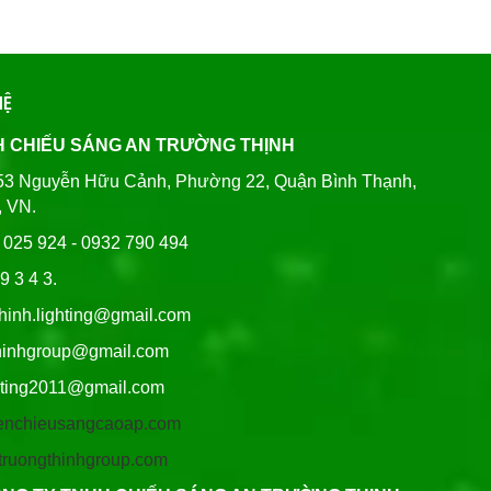
HỆ
H CHIẾU SÁNG AN TRƯỜNG THỊNH
80/53 Nguyễn Hữu Cảnh, Phường 22, Quận Bình Thạnh,
, VN.
6 025 924 - 0932 790 494
9 3 4 3.
thinh.lighting@gmail.com
hgroup@gmail.com
ng2011@gmail.com
/denchieusangcaoap.com
antruongthinhgroup.com