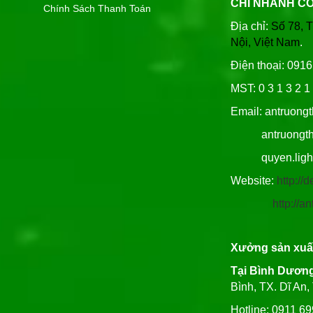
CHI NHÁNH C
Chính Sách Thanh Toán
Địa chỉ:
Số 78, 
Nội, Việt Nam
.
Điện thoại: 091
MST: 0 3 1 3 2 1 
Email: antruong
antruongthin
quyen.lighti
Website:
http:/
http://
Xưởng sản xuấ
Tại Bình Dươn
Bình, TX. Dĩ An
Hotline: 0911 6