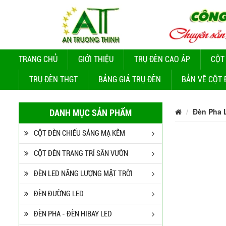
TRANG CHỦ
GIỚI THIỆU
TRỤ ĐÈN CAO ÁP
CỘT
TRỤ ĐÈN THGT
BẢNG GIÁ TRỤ ĐÈN
BẢN VẼ CỘT 
Đèn Pha 
DANH MỤC SẢN PHẨM
CỘT ĐÈN CHIẾU SÁNG MẠ KẼM
CỘT ĐÈN TRANG TRÍ SÂN VƯỜN
ĐÈN LED NĂNG LƯỢNG MẶT TRỜI
ĐÈN ĐƯỜNG LED
ĐÈN PHA - ĐÈN HIBAY LED