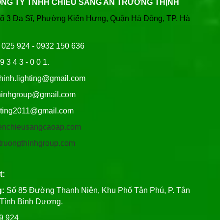
ÔNG TY TNHH CHIẾU SÁNG AN TRƯỜNG THỊNH
Tổ 3 Đa Sĩ, Phường Kiến Hưng, Quận Hà Đông, TP. Hà
6 025 924 - 0932 150 636
9 3 4 3 - 0 0 1.
thinh.lighting@gmail.com
hgroup@gmail.com
ng2011@gmail.com
/denchieusangcaoap.com
antruongthinhgroup.com
t:
g:
Số 85 Đường Thanh Niên, Khu Phố Tân Phú, P. Tân
, Tỉnh Bình Dương.
99 924