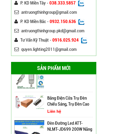
P. KD Miền Tây -
038.333.5857
120W ATT
Liên hệ
antruongthinhgroup@gmail.com
P. KD Miền Bắc -
0932.150.636
Đèn Đường Led Chiếu
Sáng 100W 150W Philips
antruongthinhgroup.pkd@gmail.com
Liên hệ
Tư Vấn Kỹ Thuật -
0916.025.924
quyen.lighting2011@gmail.com
Đèn Led Đường Phố OEM
Philips, Cree 60w 80w
100w 120w 150w
Liên hệ
SẢN PHẨM MỚI
Cột Đèn Cao Áp Chiếu
Bảng Điện Cửa Trụ Đèn
Sáng Đường Phố Tại Lạng
Chiếu Sáng, Trụ Đèn Cao
Sơn
Áp
Liên hệ
Trụ Đèn Tín Hiệu Chớp
Đèn Đường Led ATT-
Vàng Năng Lượng Mặt
NLMT-JD699 200W Năng
Trời Tại Bình Định