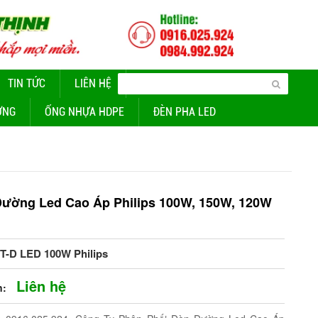
TIN TỨC
LIÊN HỆ
CUNG CẤP ĐÈN CHIẾU SÁNG
ỜNG
ỐNG NHỰA HDPE
ĐÈN PHA LED
ường Led Cao Áp Philips 100W, 150W, 120W
T-D LED 100W Philips
Liên hệ
n: