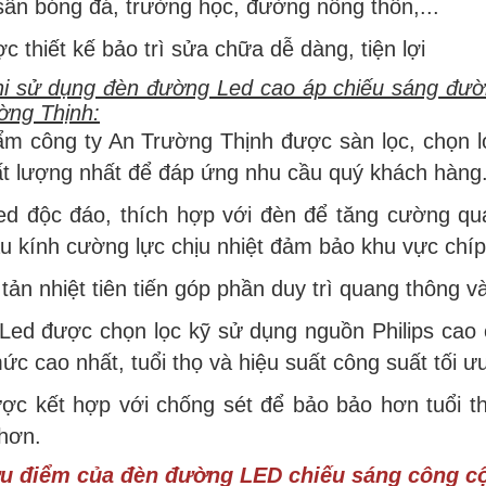
sân bóng đá, trường học, đường nông thôn,...
c thiết kế bảo trì sửa chữa dễ dàng, tiện lợi
khi sử dụng đèn đường Led cao áp chiếu sáng đư
ờng Thịnh:
ẩm công ty An Trường Thịnh được sàn lọc, chọn 
ất lượng nhất để đáp ứng nhu cầu quý khách hàng
ed độc đáo, thích hợp với đèn để tăng cường qua
u kính cường lực chịu nhiệt đảm bảo khu vực chíp
tản nhiệt tiên tiến góp phần duy trì quang thông và
Led được chọn lọc kỹ sử dụng nguồn Philips cao 
ức cao nhất, tuổi thọ và hiệu suất công suất tối ư
ợc kết hợp với chống sét để bảo bảo hơn tuổi t
 hơn.
u điểm của đèn đường LED chiếu sáng công c