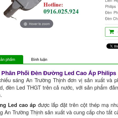
Liên H
Philip
Đèn Ph
Đèn Chấ
Hover to zoom
 sản phẩm
Bình luận
 Phân Phối Đèn Đường Led Cao Áp Philips
chiếu sáng An Trường Thịnh đơn vị sản xuất và 
d, đèn Led THGT trên cả nước, với sản phẩm đảm 
.
ng Led cao áp
được lắp đặt trên cột thép mạ n
g An Trường Thịnh sản xuất và cung cấp cho tất c