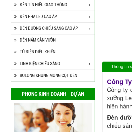
ĐÈN TÍN HIỆU GIAO THÔNG
ĐÈN PHA LED CAO ÁP
ĐÈN ĐƯỜNG CHIẾU SÁNG CAO ÁP
ĐÈN NẤM SÂN VƯỜN
TỦ ĐIỆN ĐIỀU KHIỂN
LINH KIỆN CHIẾU SÁNG
Thông tin
BULONG KHUNG MÓNG CỘT ĐÈN
Công Ty
Công ty 
PHÒNG KINH DOANH - DỰ ÁN
xưởng Le
hiện hành
Đèn đườ
Cột Đèn Cao Áp Tròn Côn
Cần Đơn Kiểu Đẹp
chiếu sán
Liên hệ