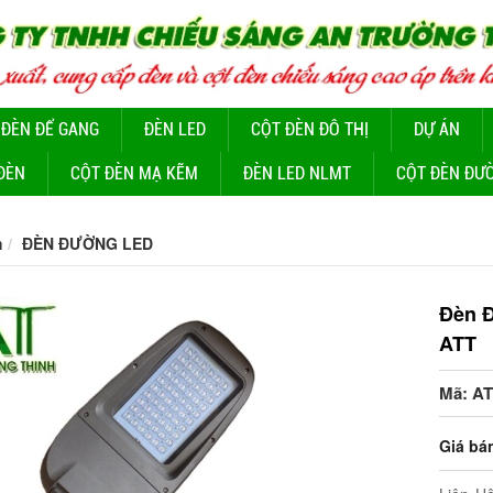
 ĐÈN ĐỂ GANG
ĐÈN LED
CỘT ĐÈN ĐÔ THỊ
DỰ ÁN
ĐÈN
CỘT ĐÈN MẠ KẼM
ĐÈN LED NLMT
CỘT ĐÈN ĐƯ
m
ĐÈN ĐƯỜNG LED
Đèn Đ
ATT
Mã: AT
Giá bá