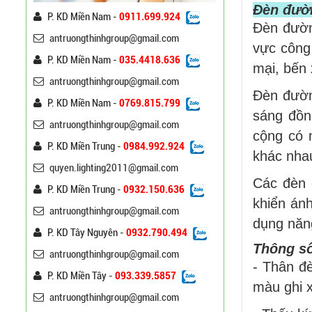
Đèn đườn
P. KD Miền Nam -
0911.699.924
Đèn đườn
Trụ Đèn Chiếu Sáng Cao
antruongthinhgroup@gmail.com
Áp Tròn Côn Cần Đôi Kiểu
vực công
K212
P. KD Miền Nam -
035.4418.636
Liên hệ
mại, bến 
antruongthinhgroup@gmail.com
Đèn đườn
Đèn Đường Led Cao Áp
P. KD Miền Nam -
0769.815.799
sáng đồn
Philips 100W, 150W,
antruongthinhgroup@gmail.com
120W ATT
Liên hệ
cộng có 
P. KD Miền Trung -
0984.992.924
khác nha
quyen.lighting2011@gmail.com
Đèn Đường Led Chiếu
Các đèn 
Sáng 100W 150W Philips
P. KD Miền Trung -
0932.150.636
Liên hệ
khiển ánh
antruongthinhgroup@gmail.com
dụng năn
P. KD Tây Nguyên -
0932.790.494
Đèn Led Đường Phố OEM
Thông số
Philips, Cree 60w 80w
antruongthinhgroup@gmail.com
- Thân đ
100w 120w 150w
Liên hệ
P. KD Miền Tây -
093.339.5857
màu ghi 
antruongthinhgroup@gmail.com