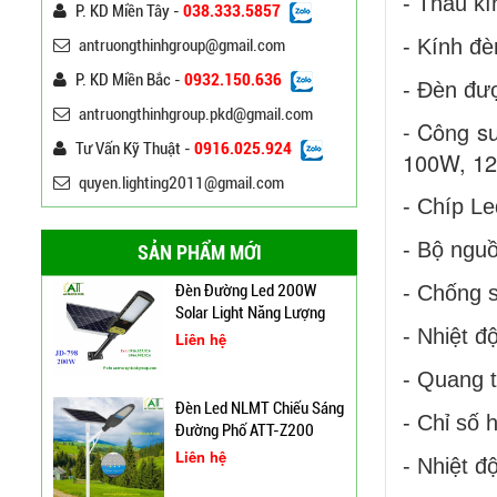
- Thấu kí
P. KD Miền Tây -
038.333.5857
- Kính đè
antruongthinhgroup@gmail.com
Bảng Điện Cửa Trụ Đèn
Chiếu Sáng, Trụ Đèn Cao
P. KD Miền Bắc -
0932.150.636
- Đèn đượ
Áp
Liên hệ
antruongthinhgroup.pkd@gmail.com
- Công s
Đèn Đường Led ATT-
Tư Vấn Kỹ Thuật -
0916.025.924
100W, 12
NLMT-JD699 200W Năng
quyen.lighting2011@gmail.com
Lượng Mặt Trời
Liên hệ
- Chíp Le
- Bộ ngu
SẢN PHẨM MỚI
Đèn Đường Led 200W
- Chống s
Solar Light Năng Lượng
- Nhiệt 
Mặt Trời ATT NLMT 300W
Liên hệ
- Quang 
Đèn Led NLMT Chiếu Sáng
- Chỉ số 
Đường Phố ATT-Z200
Liên hệ
- Nhiệt đ