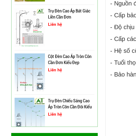
- Nguồn 
Trụ Đèn Cao Áp Bát Giác
- Cấp bảo
Liền Cần Đơn
Liên hệ
- Độ chịu
Cột Đèn Cao Áp Chiếu
Sáng Đường Phố Tại Lạng
- Cấp các
Sơn
- Hệ số c
Trụ Đèn Tín Hiệu Chớp
Cột Đèn Cao Áp Tròn Côn
Vàng Năng Lượng Mặt
- Tuổi th
Cần Đơn Kiểu Đẹp
Trời Tại Bình Định
Liên hệ
- Bảo hà
Cột Đèn Pha Đa Giác Tại
Bình Định
Trụ Đèn Chiếu Sáng Cao
Cung Cấp Cột Đèn Chiếu
Áp Tròn Côn Cần Đôi Kiểu
Sáng Cao Áp Tại TP. Tam
K212
Liên hệ
Kỳ
Xây Dựng Trung Tâm Quản
Lý Và Điều Hành Hệ Thống