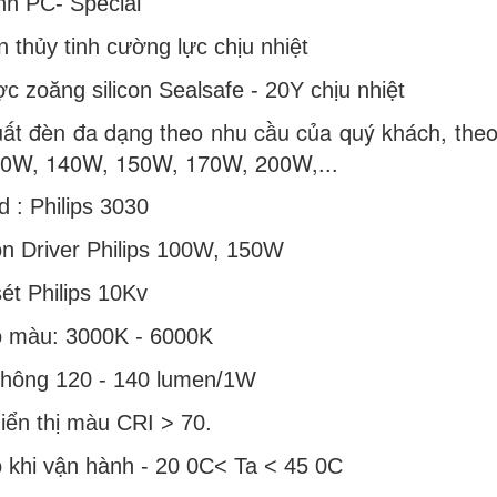
nh PC- Special
n thủy tinh cường lực chịu nhiệt
c zoăng silicon Sealsafe - 20Y chịu nhiệt
uất đèn đa dạng theo nhu cầu của quý khách, the
0W, 140W, 150W, 170W, 200W,...
d : Philips 3030
ồn Driver Philips 100W, 150W
ét Philips 10Kv
độ màu: 3000K - 6000K
thông 120 - 140 lumen/1W
hiển thị màu CRI > 70.
ộ khi vận hành - 20 0C< Ta < 45 0C