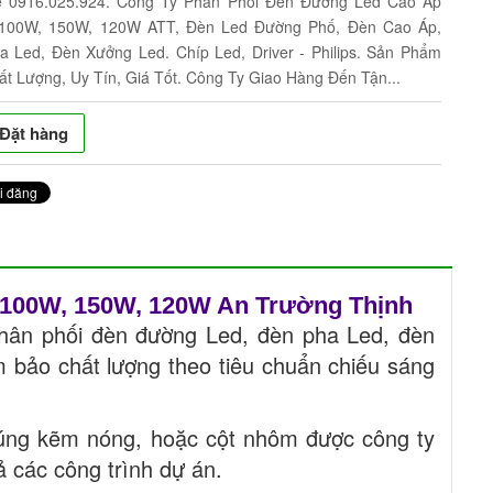
ệ 0916.025.924. Công Ty Phân Phối Đèn Đường Led Cao Áp
s 100W, 150W, 120W ATT, Đèn Led Đường Phố, Đèn Cao Áp,
a Led, Đèn Xưởng Led. Chíp Led, Driver - Philips. Sản Phẩm
t Lượng, Uy Tín, Giá Tốt. Công Ty Giao Hàng Đến Tận...
Đặt hàng
 100W, 150W, 120W An Trường Thịnh
phân phối đèn đường Led, đèn pha Led, đèn
bảo chất lượng theo tiêu chuẩn chiếu sáng
húng kẽm nóng, hoặc cột nhôm được công ty
ả các công trình dự án.