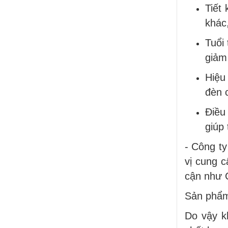
Bridgelux, An Trường
Tiết
Thịnh
khác,
Trụ Thép Mạ Nhúng Kẽm
Nóng
Tuổi
giảm 
Quy Trình Mạ Nhúng Kẽm
Nóng Trụ Đèn Chiếu Sáng
Hiệu
Cao Áp
đèn 
Điều
giúp
- Công ty
vị cung c
cận như 
Sản phẩm 
Do vậy k