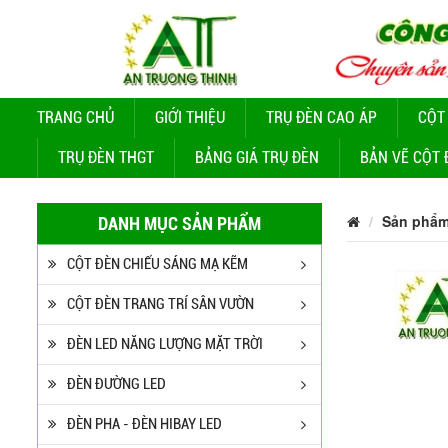
TRANG CHỦ
GIỚI THIỆU
TRỤ ĐÈN CAO ÁP
CỘT
TRỤ ĐÈN THGT
BẢNG GIÁ TRỤ ĐÈN
BẢN VẼ CỘT 
Sản phẩ
DANH MỤC SẢN PHẨM
CỘT ĐÈN CHIẾU SÁNG MẠ KẼM
CỘT ĐÈN TRANG TRÍ SÂN VƯỜN
ĐÈN LED NĂNG LƯỢNG MẶT TRỜI
ĐÈN ĐƯỜNG LED
ĐÈN PHA - ĐÈN HIBAY LED