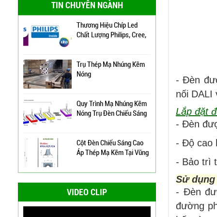
TIN CHUYÊN NGÀNH
Chiếu Sáng Tại TP HCM
Đèn Đường Led Cao Áp
Philips 100W, 150W,
Thương Hiệu Chíp Led
120W ATT
Liên hệ
Chất Lượng Philips, Cree,
Bridgelux, An Trường
Thịnh
Đèn Đường Led Chiếu
Trụ Thép Mạ Nhúng Kẽm
Sáng 100W 150W Philips
Nóng
- Đèn đư
Liên hệ
nối DALI 
Quy Trình Mạ Nhúng Kẽm
Đèn Led Đường Phố OEM
Lắp đặt 
Nóng Trụ Đèn Chiếu Sáng
Philips, Cree 60w 80w
- Đèn đượ
Cao Áp
100w 120w 150w
Liên hệ
- Độ cao 
Cột Đèn Chiếu Sáng Cao
Áp Thép Mạ Kẽm Tại Vũng
Bảng Điện Cửa Trụ Đèn
- Bảo trì
Tàu
Chiếu Sáng, Trụ Đèn Cao
Áp
Liên hệ
Sử dụng 
Cột Đèn Cao Áp Chiếu
- Đèn đư
VIDEO CLIP
Sáng Đường Phố Tại
Quảng Ninh
Đèn Đường Led ATT-
đường phố
NLMT-JD699 200W Năng