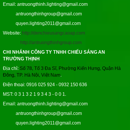
Email: antruongthinh.lighting@gmail.com
antruongthinhgroup@gmail.com
quyen.lighting2011@gmail.com
Website:
http://denchieusangcaoap.com
http://antruongthinhgroup.com
CHI NHÁNH CÔNG TY TNHH CHIẾU SÁNG AN
TRƯỜNG THỊNH
Địa chỉ:
Số 78, Tổ 3 Đa Sĩ, Phường Kiến Hưng, Quận Hà
Đông, TP. Hà Nội, Việt Nam
.
Điện thoại: 0916 025 924 - 0932 150 636
MST: 0 3 1 3 2 1 9 3 4 3 - 0 0 1.
Email: antruongthinh.lighting@gmail.com
antruongthinhgroup@gmail.com
quyen.lighting2011@gmail.com