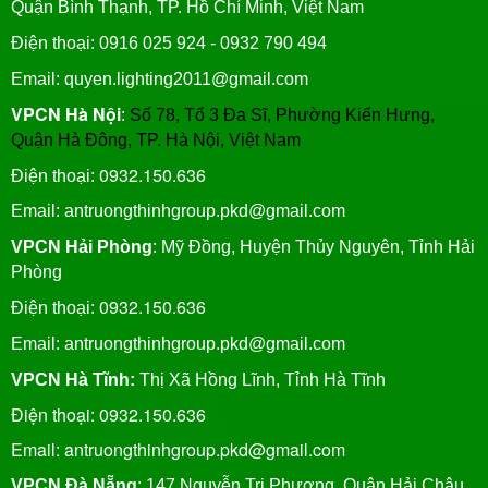
Quận Bình Thạnh, TP. Hồ Chí Minh, Việt Nam
Điện thoại: 0916 025 924 - 0932 790 494
Email: quyen.lighting2011@gmail.com
VPCN Hà Nội
:
Số 78, Tổ 3 Đa Sĩ, Phường Kiến Hưng,
Quận Hà Đông, TP. Hà Nội, Việt Nam
0932.150.636
Điện thoại:
Email: antruongthinhgroup.pkd@gmail.com
VPCN Hải Phòng
: Mỹ Đồng, Huyện Thủy Nguyên, Tỉnh Hải
Phòng
0932.150.636
Điện thoại:
Email:
antruongthinhgroup.pkd@gmail.com
VPCN Hà Tĩnh:
Thị Xã Hồng Lĩnh, Tỉnh Hà Tĩnh
Điện thoại: 0932.150.636
Email: antruongthinhgroup.pkd@gmail.com
VPCN Đà Nẵng
: 147 Nguyễn Tri Phương, Quận Hải Châu,