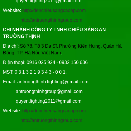
quyen.lighting2011@gmail.com
Website:
http://denchieusangcaoap.com
http://antruongthinhgroup.com
CHI NHÁNH CÔNG TY TNHH CHIẾU SÁNG AN
TRƯỜNG THỊNH
Địa chỉ:
Số 78, Tổ 3 Đa Sĩ, Phường Kiến Hưng, Quận Hà
Đông, TP. Hà Nội, Việt Nam
.
Điện thoại: 0916 025 924 - 0932 150 636
MST: 0 3 1 3 2 1 9 3 4 3 - 0 0 1.
Email: antruongthinh.lighting@gmail.com
antruongthinhgroup@gmail.com
quyen.lighting2011@gmail.com
Website:
http://denchieusangcaoap.com
http://antruongthinhgroup.com