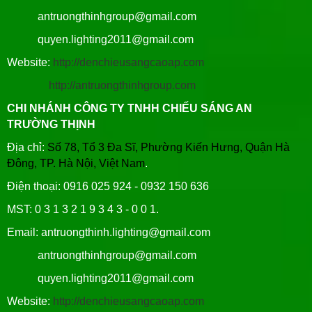
antruongthinhgroup@gmail.com
quyen.lighting2011@gmail.com
Website:
http://denchieusangcaoap.com
http://antruongthinhgroup.com
CHI NHÁNH CÔNG TY TNHH CHIẾU SÁNG AN
TRƯỜNG THỊNH
Địa chỉ:
Số 78, Tổ 3 Đa Sĩ, Phường Kiến Hưng, Quận Hà
Đông, TP. Hà Nội, Việt Nam
.
Điện thoại: 0916 025 924 - 0932 150 636
MST: 0 3 1 3 2 1 9 3 4 3 - 0 0 1.
Email: antruongthinh.lighting@gmail.com
antruongthinhgroup@gmail.com
quyen.lighting2011@gmail.com
Website:
http://denchieusangcaoap.com