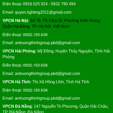
Điện thoại: 0916 025 924 - 0932 790 494
Email: quyen.lighting2011@gmail.com
VPCN Hà Nội
:
Số 78, Tổ 3 Đa Sĩ, Phường Kiến Hưng,
Quận Hà Đông, TP. Hà Nội, Việt Nam
0932.150.636
Điện thoại:
Email: antruongthinhgroup.pkd@gmail.com
VPCN Hải Phòng
: Mỹ Đồng, Huyện Thủy Nguyên, Tỉnh Hải
Phòng
0932.150.636
Điện thoại:
Email:
antruongthinhgroup.pkd@gmail.com
VPCN Hà Tĩnh:
Thị Xã Hồng Lĩnh, Tỉnh Hà Tĩnh
Điện thoại: 0932.150.636
Email: antruongthinhgroup.pkd@gmail.com
VPCN Đà Nẵng
: 147 Nguyễn Tri Phương, Quận Hải Châu,
TP. Đà Nẵng, Đà Nẵng