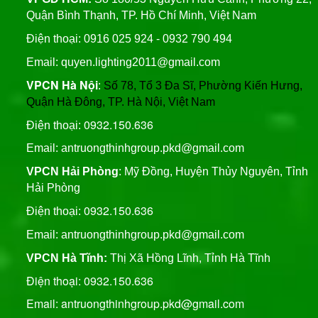
Bridgelux, An Trường
Quận Bình Thạnh, TP. Hồ Chí Minh, Việt Nam
Thịnh
Trụ Thép Mạ Nhúng Kẽm
Điện thoại: 0916 025 924 - 0932 790 494
Nóng
Email: quyen.lighting2011@gmail.com
VPCN Hà Nội
:
Số 78, Tổ 3 Đa Sĩ, Phường Kiến Hưng,
Quy Trình Mạ Nhúng Kẽm
Quận Hà Đông, TP. Hà Nội, Việt Nam
Nóng Trụ Đèn Chiếu Sáng
Cao Áp
0932.150.636
Điện thoại:
Email: antruongthinhgroup.pkd@gmail.com
VPCN Hải Phòng
: Mỹ Đồng, Huyện Thủy Nguyên, Tỉnh
Hải Phòng
0932.150.636
Điện thoại:
Email:
antruongthinhgroup.pkd@gmail.com
VPCN Hà Tĩnh:
Thị Xã Hồng Lĩnh, Tỉnh Hà Tĩnh
Điện thoại: 0932.150.636
Email: antruongthinhgroup.pkd@gmail.com