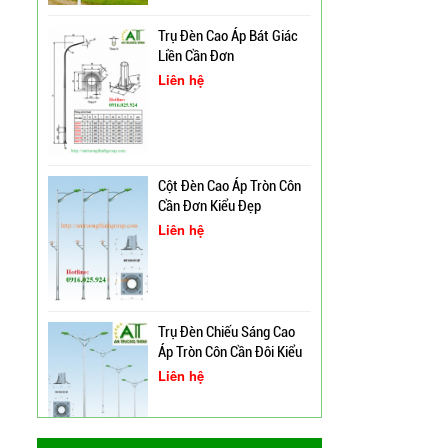
Trụ Đèn Cao Áp Bát Giác
Liền Cần Đơn
Liên hệ
Cột Đèn Cao Áp Chiếu
Sáng Đường Phố Tại Lạng
Sơn
Trụ Đèn Tín Hiệu Chớp
Cột Đèn Cao Áp Tròn Côn
Vàng Năng Lượng Mặt
Cần Đơn Kiểu Đẹp
Trời Tại Bình Định
Liên hệ
Cột Đèn Pha Đa Giác Tại
Bình Định
Trụ Đèn Chiếu Sáng Cao
Cung Cấp Cột Đèn Chiếu
Áp Tròn Côn Cần Đôi Kiểu
Sáng Cao Áp Tại TP. Tam
K212
Liên hệ
Kỳ
Xây Dựng Trung Tâm Quản
Lý Và Điều Hành Hệ Thống