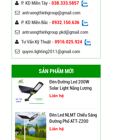
P. KD Miền Tây -
038.333.5857
antruongthinhgroup@gmail.com
Bảng Điện Cửa Trụ Đèn
Chiếu Sáng, Trụ Đèn Cao
P. KD Miền Bắc -
0932.150.636
Áp
Liên hệ
antruongthinhgroup.pkd@gmail.com
Đèn Đường Led ATT-
Tư Vấn Kỹ Thuật -
0916.025.924
NLMT-JD699 200W Năng
quyen.lighting2011@gmail.com
Lượng Mặt Trời
Liên hệ
SẢN PHẨM MỚI
Đèn Đường Led 200W
Solar Light Năng Lượng
Mặt Trời ATT NLMT 300W
Liên hệ
Đèn Led NLMT Chiếu Sáng
Đường Phố ATT-Z200
Liên hệ