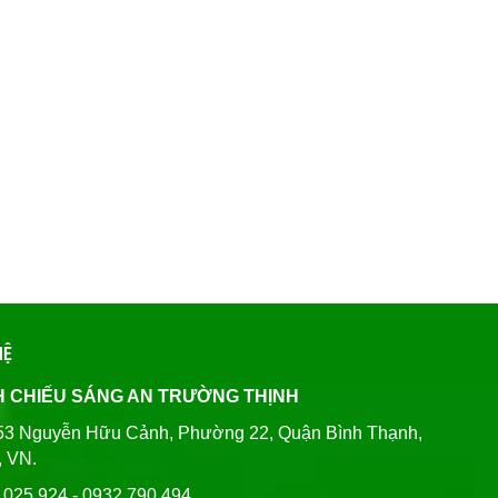
HỆ
H CHIẾU SÁNG AN TRƯỜNG THỊNH
80/53 Nguyễn Hữu Cảnh, Phường 22, Quận Bình Thạnh,
, VN.
6 025 924 - 0932 790 494