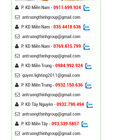
P. KD Miền Nam -
0911.699.924
Trụ Đèn Chiếu Sáng Cao
antruongthinhgroup@gmail.com
Áp Tròn Côn Cần Đôi Kiểu
K212
P. KD Miền Nam -
035.4418.636
Liên hệ
antruongthinhgroup@gmail.com
Đèn Đường Led Cao Áp
P. KD Miền Nam -
0769.815.799
Philips 100W, 150W,
antruongthinhgroup@gmail.com
120W ATT
Liên hệ
P. KD Miền Trung -
0984.992.924
quyen.lighting2011@gmail.com
Đèn Đường Led Chiếu
Sáng 100W 150W Philips
P. KD Miền Trung -
0932.150.636
Liên hệ
antruongthinhgroup@gmail.com
P. KD Tây Nguyên -
0932.790.494
Đèn Led Đường Phố OEM
Philips, Cree 60w 80w
antruongthinhgroup@gmail.com
100w 120w 150w
Liên hệ
P. KD Miền Tây -
093.339.5857
antruongthinhgroup@gmail.com