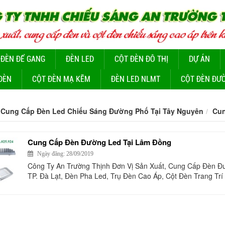
 ĐÈN ĐỂ GANG
ĐÈN LED
CỘT ĐÈN ĐÔ THỊ
DỰ ÁN
ĐÈN
CỘT ĐÈN MẠ KẼM
ĐÈN LED NLMT
CỘT ĐÈN ĐƯ
Cung Cấp Đèn Led Chiếu Sáng Đường Phố Tại Tây Nguyên
Cun
Cung Cấp Đèn Đường Led Tại Lâm Đồng
Ngày đăng: 28/09/2019
Công Ty An Trường Thịnh Đơn Vị Sản Xuất, Cung Cấp Đèn Đ
TP. Đà Lạt, Đèn Pha Led, Trụ Đèn Cao Áp, Cột Đèn Trang Trí