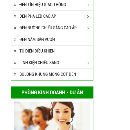
ĐÈN TÍN HIỆU GIAO THÔNG
ĐÈN PHA LED CAO ÁP
ĐÈN ĐƯỜNG CHIẾU SÁNG CAO ÁP
ĐÈN NẤM SÂN VƯỜN
TỦ ĐIỆN ĐIỀU KHIỂN
LINH KIỆN CHIẾU SÁNG
BULONG KHUNG MÓNG CỘT ĐÈN
PHÒNG KINH DOANH - DỰ ÁN
Cột Đèn Cao Áp Tròn Côn
Cần Đơn Kiểu Đẹp
Liên hệ