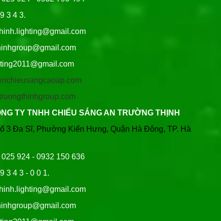
9 3 4 3.
thinh.lighting@gmail.com
hgroup@gmail.com
ng2011@gmail.com
/denchieusangcaoap.com
antruongthinhgroup.com
ÔNG TY TNHH CHIẾU SÁNG AN TRƯỜNG THỊNH
Tổ 3 Đa Sĩ, Phường Kiến Hưng, Quận Hà Đông, TP. Hà
6 025 924 - 0932 150 636
9 3 4 3 - 0 0 1.
thinh.lighting@gmail.com
hgroup@gmail.com