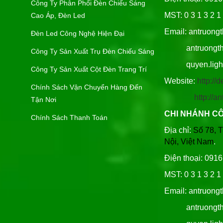
Công Ty Phân Phối Đèn Chiếu Sáng
MST: 0 3 1 3 2 1 
Cao Áp, Đèn Led
Email: antruong
Đèn Led Công Nghệ Hiện Đại
antruongthin
Công Ty Sản Xuất Trụ Đèn Chiếu Sáng
quyen.lighti
Công Ty Sản Xuất Cột Đèn Trang Trí
Website:
http:/
Chính Sách Vận Chuyển Hàng Đến
http://
Tận Nơi
CHI NHÁNH C
Chính Sách Thanh Toán
Địa chỉ:
Số 78, 
Nội, Việt Nam
.
Điện thoại: 091
MST: 0 3 1 3 2 1 
Email: antruong
antruongthin