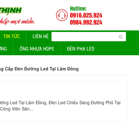
TIN TỨC
LIÊN HỆ
CUNG CẤP ĐÈN CHIẾU SÁNG
ỜNG
ỐNG NHỰA HDPE
ĐÈN PHA LED
g Cấp Đèn Đường Led Tại Lâm Đồng
ường Led Tại Lâm Đồng, Đèn Led Chiếu Sáng Đường Phố Tại
 Công Viên Sân...