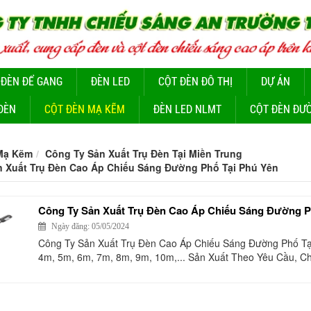
 ĐÈN ĐỂ GANG
ĐÈN LED
CỘT ĐÈN ĐÔ THỊ
DỰ ÁN
ĐÈN
CỘT ĐÈN MẠ KẼM
ĐÈN LED NLMT
CỘT ĐÈN ĐƯ
Mạ Kẽm
Công Ty Sản Xuất Trụ Đèn Tại Miền Trung
n Xuất Trụ Đèn Cao Áp Chiếu Sáng Đường Phố Tại Phú Yên
Công Ty Sản Xuất Trụ Đèn Cao Áp Chiếu Sáng Đường P
Ngày đăng: 05/05/2024
Công Ty Sản Xuất Trụ Đèn Cao Áp Chiếu Sáng Đường Phố Tạ
4m, 5m, 6m, 7m, 8m, 9m, 10m,... Sản Xuất Theo Yêu Cầu, C