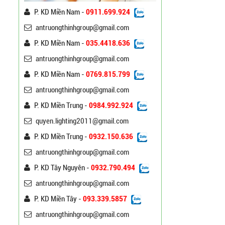
P. KD Miền Nam -
0911.699.924
antruongthinhgroup@gmail.com
P. KD Miền Nam -
035.4418.636
antruongthinhgroup@gmail.com
P. KD Miền Nam -
0769.815.799
antruongthinhgroup@gmail.com
P. KD Miền Trung -
0984.992.924
Cột Đèn Cao Áp Tròn Côn
quyen.lighting2011@gmail.com
Cần Đơn Kiểu Đẹp
Liên hệ
P. KD Miền Trung -
0932.150.636
antruongthinhgroup@gmail.com
Trụ Đèn Chiếu Sáng Cao
P. KD Tây Nguyên -
0932.790.494
Áp Tròn Côn Cần Đôi Kiểu
antruongthinhgroup@gmail.com
K212
Liên hệ
P. KD Miền Tây -
093.339.5857
Đèn Đường Led Cao Áp
antruongthinhgroup@gmail.com
Philips 100W, 150W,