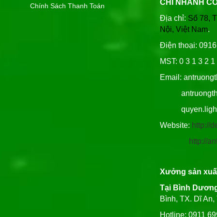
CHI NHÁNH C
Chính Sách Thanh Toán
Địa chỉ:
Số 78, 
Nội, Việt Nam
.
Điện thoại: 091
MST: 0 3 1 3 2 1 
Email: antruong
antruongthin
quyen.lighti
Website:
http:/
http://
Xưởng sản xuấ
Tại Bình Dươn
Bình, TX. Dĩ An
Hotline: 0911 6