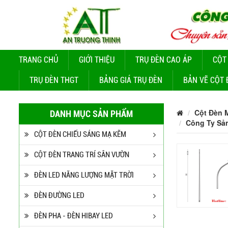
TRANG CHỦ
GIỚI THIỆU
TRỤ ĐÈN CAO ÁP
CỘT
TRỤ ĐÈN THGT
BẢNG GIÁ TRỤ ĐÈN
BẢN VẼ CỘT 
Cột Đèn 
DANH MỤC SẢN PHẨM
Công Ty Sả
CỘT ĐÈN CHIẾU SÁNG MẠ KẼM
CỘT ĐÈN TRANG TRÍ SÂN VƯỜN
ĐÈN LED NĂNG LƯỢNG MẶT TRỜI
ĐÈN ĐƯỜNG LED
ĐÈN PHA - ĐÈN HIBAY LED