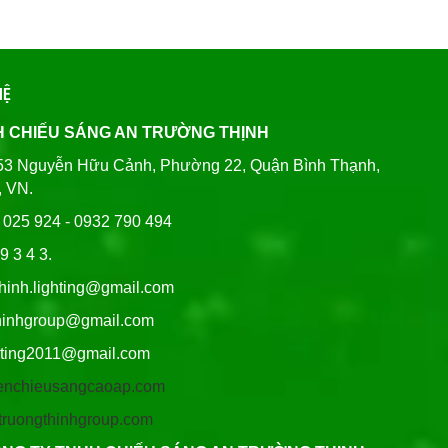
HỆ
H CHIẾU SÁNG AN TRƯỜNG THỊNH
80/53 Nguyễn Hữu Cảnh, Phường 22, Quận Bình Thạnh,
, VN.
6 025 924 - 0932 790 494
9 3 4 3.
thinh.lighting@gmail.com
hgroup@gmail.com
ng2011@gmail.com
/denchieusangcaoap.com
antruongthinhgroup.com