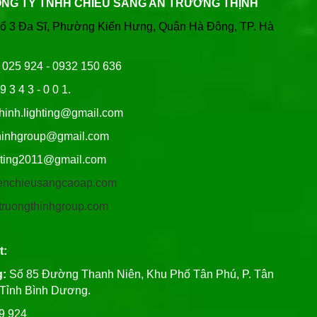
ÔNG TY TNHH CHIẾU SÁNG AN TRƯỜNG THỊNH
Tổ 3 Đa Sĩ, Phường Kiến Hưng, Quận Hà Đông, TP. Hà
6 025 924 - 0932 150 636
9 3 4 3 - 0 0 1.
thinh.lighting@gmail.com
hgroup@gmail.com
ng2011@gmail.com
/denchieusangcaoap.com
antruongthinhgroup.com
t:
g:
Số 85 Đường Thanh Niên, Khu Phố Tân Phú, P. Tân
, Tỉnh Bình Dương.
99 924