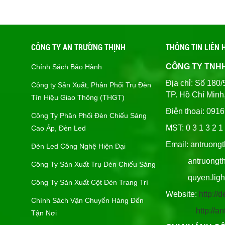
CÔNG TY AN TRƯỜNG THỊNH
THÔNG TIN LIÊN 
CÔNG TY TNH
Chính Sách Bảo Hành
Địa chỉ: Số 1
Công ty Sản Xuất, Phân Phối Trụ Đèn
TP. Hồ Chí Minh
Tín Hiệu Giao Thông (THGT)
Điện thoại: 091
Công Ty Phân Phối Đèn Chiếu Sáng
MST: 0 3 1 3 2 1 
Cao Áp, Đèn Led
Email: antruong
Đèn Led Công Nghệ Hiện Đại
antruongthin
Công Ty Sản Xuất Trụ Đèn Chiếu Sáng
quyen.lighti
Công Ty Sản Xuất Cột Đèn Trang Trí
Website:
http:/
Chính Sách Vận Chuyển Hàng Đến
http://
Tận Nơi