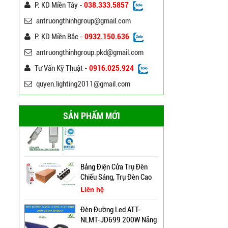
P. KD Miền Tây -
038.333.5857
120W ATT
Liên hệ
antruongthinhgroup@gmail.com
P. KD Miền Bắc -
0932.150.636
Đèn Đường Led Chiếu
Sáng 100W 150W Philips
antruongthinhgroup.pkd@gmail.com
Liên hệ
Tư Vấn Kỹ Thuật -
0916.025.924
quyen.lighting2011@gmail.com
Đèn Led Đường Phố OEM
Philips, Cree 60w 80w
100w 120w 150w
Liên hệ
SẢN PHẨM MỚI
Cột Đèn Cao Áp Chiếu
Bảng Điện Cửa Trụ Đèn
Sáng Đường Phố Tại Lạng
Chiếu Sáng, Trụ Đèn Cao
Sơn
Áp
Liên hệ
Trụ Đèn Tín Hiệu Chớp
Đèn Đường Led ATT-
Vàng Năng Lượng Mặt
NLMT-JD699 200W Năng
Trời Tại Bình Định