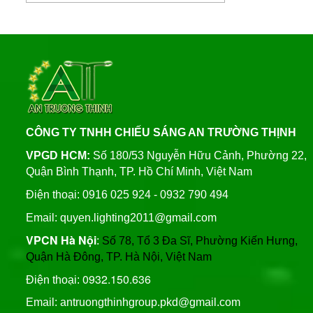
Bảng Điện Cửa Trụ Đèn
Cung Cấp Cột Đèn Chiếu
Chiếu Sáng, Trụ Đèn Cao
Sáng Cao Áp Tại TP. Tam
Áp
Liên hệ
Kỳ
Xây Dựng Trung Tâm Quản
Đèn Đường Led ATT-
Lý Và Điều Hành Hệ Thống
NLMT-JD699 200W Năng
Chiếu Sáng Tại TP HCM
Lượng Mặt Trời
Liên hệ
CÔNG TY TNHH CHIẾU SÁNG AN TRƯỜNG THỊNH
Thương Hiệu Chíp Led
Đèn Đường Led 200W
Chất Lượng Philips, Cree,
VPGD HCM:
Số 180/53 Nguyễn Hữu Cảnh, Phường 22,
Solar Light Năng Lượng
Bridgelux, An Trường
Quận Bình Thạnh, TP. Hồ Chí Minh, Việt Nam
Mặt Trời ATT NLMT 300W
Thịnh
Liên hệ
Trụ Thép Mạ Nhúng Kẽm
Điện thoại: 0916 025 924 - 0932 790 494
Nóng
Email: quyen.lighting2011@gmail.com
VPCN Hà Nội
:
Số 78, Tổ 3 Đa Sĩ, Phường Kiến Hưng,
Quy Trình Mạ Nhúng Kẽm
Quận Hà Đông, TP. Hà Nội, Việt Nam
Nóng Trụ Đèn Chiếu Sáng
Cao Áp
0932.150.636
Điện thoại:
Email: antruongthinhgroup.pkd@gmail.com