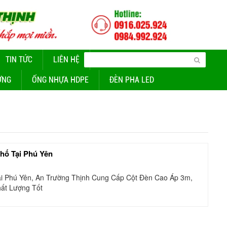
TIN TỨC
LIÊN HỆ
CUNG CẤP ĐÈN CHIẾU SÁNG
ỜNG
ỐNG NHỰA HDPE
ĐÈN PHA LED
hố Tại Phú Yên
i Phú Yên, An Trường Thịnh Cung Cấp Cột Đèn Cao Áp 3m,
hất Lượng Tốt