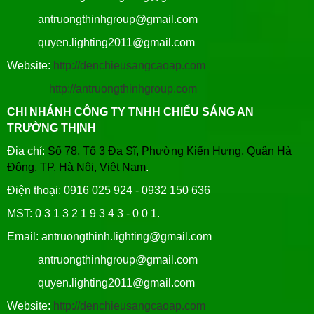
antruongthinhgroup@gmail.com
quyen.lighting2011@gmail.com
Website:
http://denchieusangcaoap.com
http://antruongthinhgroup.com
CHI NHÁNH CÔNG TY TNHH CHIẾU SÁNG AN
TRƯỜNG THỊNH
Địa chỉ:
Số 78, Tổ 3 Đa Sĩ, Phường Kiến Hưng, Quận Hà
Đông, TP. Hà Nội, Việt Nam
.
Điện thoại: 0916 025 924 - 0932 150 636
MST: 0 3 1 3 2 1 9 3 4 3 - 0 0 1.
Email: antruongthinh.lighting@gmail.com
antruongthinhgroup@gmail.com
quyen.lighting2011@gmail.com
Website:
http://denchieusangcaoap.com