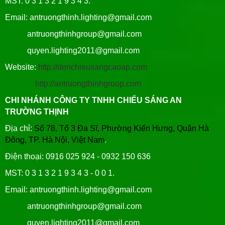
MST: 0 3 1 3 2 1 9 3 4 3.
Email: antruongthinh.lighting@gmail.com
antruongthinhgroup@gmail.com
quyen.lighting2011@gmail.com
Website:
http://denchieusangcaoap.com
http://antruongthinhgroup.com
CHI NHÁNH CÔNG TY TNHH CHIẾU SÁNG AN
TRƯỜNG THỊNH
Địa chỉ:
Số 78, Tổ 3 Đa Sĩ, Phường Kiến Hưng, Quận Hà
Đông, TP. Hà Nội, Việt Nam
.
Điện thoại: 0916 025 924 - 0932 150 636
MST: 0 3 1 3 2 1 9 3 4 3 - 0 0 1.
Email: antruongthinh.lighting@gmail.com
antruongthinhgroup@gmail.com
quyen.lighting2011@gmail.com