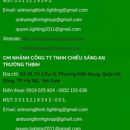
MST: 0 3 1 3 2 1 9 3 4 3.
Email: antruongthinh.lighting@gmail.com
antruongthinhgroup@gmail.com
quyen.lighting2011@gmail.com
Website:
http://denchieusangcaoap.com
http://antruongthinhgroup.com
CHI NHÁNH CÔNG TY TNHH CHIẾU SÁNG AN
TRƯỜNG THỊNH
Địa chỉ:
Số 78, Tổ 3 Đa Sĩ, Phường Kiến Hưng, Quận Hà
Đông, TP. Hà Nội, Việt Nam
.
Điện thoại: 0916 025 924 - 0932 150 636
MST: 0 3 1 3 2 1 9 3 4 3 - 0 0 1.
Email: antruongthinh.lighting@gmail.com
antruongthinhgroup@gmail.com
quyen.lighting2011@gmail.com