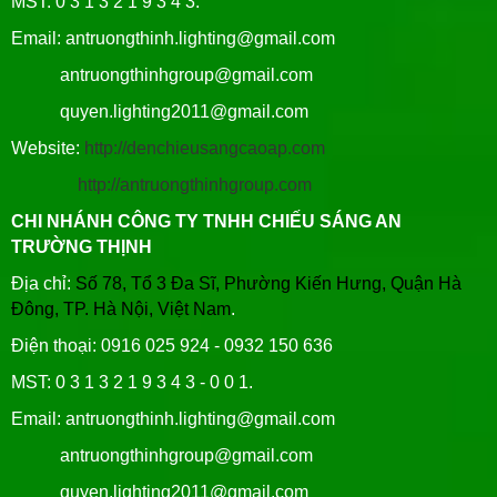
MST: 0 3 1 3 2 1 9 3 4 3.
Email: antruongthinh.lighting@gmail.com
antruongthinhgroup@gmail.com
quyen.lighting2011@gmail.com
Website:
http://denchieusangcaoap.com
http://antruongthinhgroup.com
CHI NHÁNH CÔNG TY TNHH CHIẾU SÁNG AN
TRƯỜNG THỊNH
Địa chỉ:
Số 78, Tổ 3 Đa Sĩ, Phường Kiến Hưng, Quận Hà
Đông, TP. Hà Nội, Việt Nam
.
Điện thoại: 0916 025 924 - 0932 150 636
MST: 0 3 1 3 2 1 9 3 4 3 - 0 0 1.
Email: antruongthinh.lighting@gmail.com
antruongthinhgroup@gmail.com
quyen.lighting2011@gmail.com