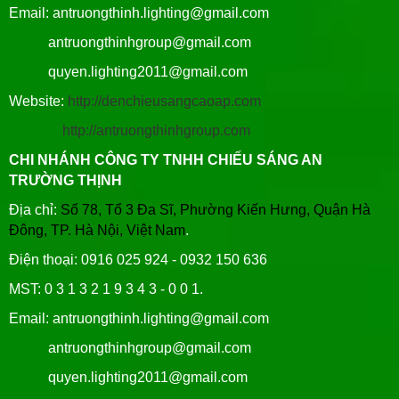
Email: antruongthinh.lighting@gmail.com
antruongthinhgroup@gmail.com
quyen.lighting2011@gmail.com
Website:
http://denchieusangcaoap.com
http://antruongthinhgroup.com
CHI NHÁNH CÔNG TY TNHH CHIẾU SÁNG AN
TRƯỜNG THỊNH
Địa chỉ:
Số 78, Tổ 3 Đa Sĩ, Phường Kiến Hưng, Quận Hà
Đông, TP. Hà Nội, Việt Nam
.
Điện thoại: 0916 025 924 - 0932 150 636
MST: 0 3 1 3 2 1 9 3 4 3 - 0 0 1.
Email: antruongthinh.lighting@gmail.com
antruongthinhgroup@gmail.com
quyen.lighting2011@gmail.com