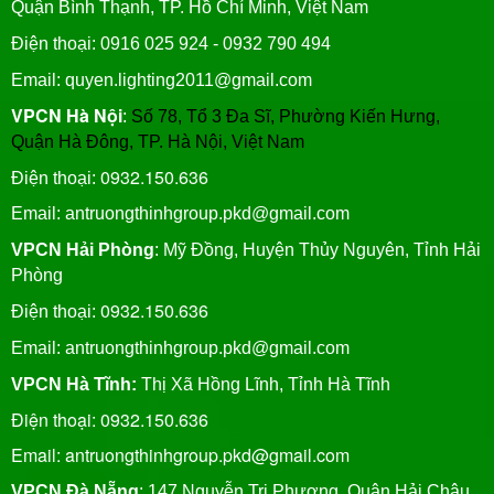
Quận Bình Thạnh, TP. Hồ Chí Minh, Việt Nam
Điện thoại: 0916 025 924 - 0932 790 494
Email: quyen.lighting2011@gmail.com
VPCN Hà Nội
:
Số 78, Tổ 3 Đa Sĩ, Phường Kiến Hưng,
Quận Hà Đông, TP. Hà Nội, Việt Nam
0932.150.636
Điện thoại:
Email: antruongthinhgroup.pkd@gmail.com
VPCN Hải Phòng
: Mỹ Đồng, Huyện Thủy Nguyên, Tỉnh Hải
Phòng
0932.150.636
Điện thoại:
Email:
antruongthinhgroup.pkd@gmail.com
VPCN Hà Tĩnh:
Thị Xã Hồng Lĩnh, Tỉnh Hà Tĩnh
Điện thoại: 0932.150.636
Email: antruongthinhgroup.pkd@gmail.com
VPCN Đà Nẵng
: 147 Nguyễn Tri Phương, Quận Hải Châu,