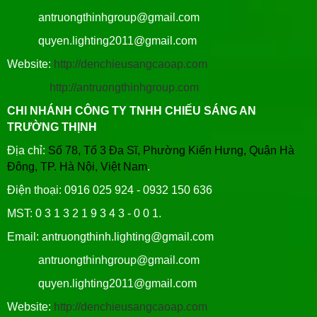
antruongthinhgroup@gmail.com
quyen.lighting2011@gmail.com
Website:
http://denchieusangcaoap.com
http://antruongthinhgroup.com
CHI NHÁNH CÔNG TY TNHH CHIẾU SÁNG AN
TRƯỜNG THỊNH
Địa chỉ:
Số 78, Tổ 3 Đa Sĩ, Phường Kiến Hưng, Quận Hà
Đông, TP. Hà Nội, Việt Nam
.
Điện thoại: 0916 025 924 - 0932 150 636
MST: 0 3 1 3 2 1 9 3 4 3 - 0 0 1.
Email: antruongthinh.lighting@gmail.com
antruongthinhgroup@gmail.com
quyen.lighting2011@gmail.com
Website:
http://denchieusangcaoap.com