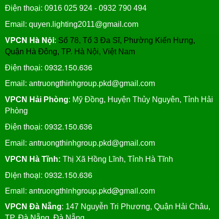
Điện thoại: 0916 025 924 - 0932 790 494
Email: quyen.lighting2011@gmail.com
VPCN Hà Nội
:
Số 78, Tổ 3 Đa Sĩ, Phường Kiến Hưng,
Quận Hà Đông, TP. Hà Nội, Việt Nam
0932.150.636
Điện thoại:
Email: antruongthinhgroup.pkd@gmail.com
VPCN Hải Phòng
: Mỹ Đồng, Huyện Thủy Nguyên, Tỉnh Hải
Phòng
0932.150.636
Điện thoại:
Email:
antruongthinhgroup.pkd@gmail.com
VPCN Hà Tĩnh:
Thị Xã Hồng Lĩnh, Tỉnh Hà Tĩnh
Điện thoại: 0932.150.636
Email: antruongthinhgroup.pkd@gmail.com
VPCN Đà Nẵng
: 147 Nguyễn Tri Phương, Quận Hải Châu,
TP. Đà Nẵng, Đà Nẵng