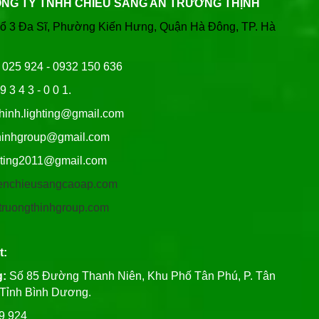
ÔNG TY TNHH CHIẾU SÁNG AN TRƯỜNG THỊNH
Tổ 3 Đa Sĩ, Phường Kiến Hưng, Quận Hà Đông, TP. Hà
6 025 924 - 0932 150 636
9 3 4 3 - 0 0 1.
thinh.lighting@gmail.com
hgroup@gmail.com
ng2011@gmail.com
/denchieusangcaoap.com
antruongthinhgroup.com
t:
g:
Số 85 Đường Thanh Niên, Khu Phố Tân Phú, P. Tân
, Tỉnh Bình Dương.
99 924