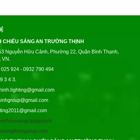
HỆ
H CHIẾU SÁNG AN TRƯỜNG THỊNH
80/53 Nguyễn Hữu Cảnh, Phường 22, Quận Bình Thạnh,
, VN.
6 025 924 - 0932 790 494
9 3 4 3.
thinh.lighting@gmail.com
hgroup@gmail.com
ng2011@gmail.com
/denchieusangcaoap.com
antruongthinhgroup.com