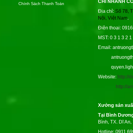
CHI NHÁNH C
Chính Sách Thanh Toán
Địa chỉ:
Số 78, 
Nội, Việt Nam
.
Điện thoại: 091
MST: 0 3 1 3 2 1 
Email: antruong
antruongthin
quyen.lighti
Website:
http:/
http://
Xưởng sản xuấ
Tại Bình Dươn
Bình, TX. Dĩ An
Hotline: 0911 6