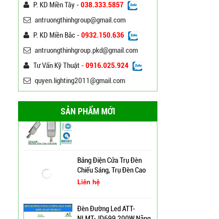
P. KD Miền Tây -
038.333.5857
120W ATT
Liên hệ
antruongthinhgroup@gmail.com
P. KD Miền Bắc -
0932.150.636
Đèn Đường Led Chiếu
Sáng 100W 150W Philips
antruongthinhgroup.pkd@gmail.com
Liên hệ
Tư Vấn Kỹ Thuật -
0916.025.924
quyen.lighting2011@gmail.com
Đèn Led Đường Phố OEM
Philips, Cree 60w 80w
100w 120w 150w
Liên hệ
SẢN PHẨM MỚI
Cột Đèn Cao Áp Chiếu
Bảng Điện Cửa Trụ Đèn
Sáng Đường Phố Tại Lạng
Chiếu Sáng, Trụ Đèn Cao
Sơn
Áp
Liên hệ
Trụ Đèn Tín Hiệu Chớp
Đèn Đường Led ATT-
Vàng Năng Lượng Mặt
NLMT-JD699 200W Năng
Trời Tại Bình Định