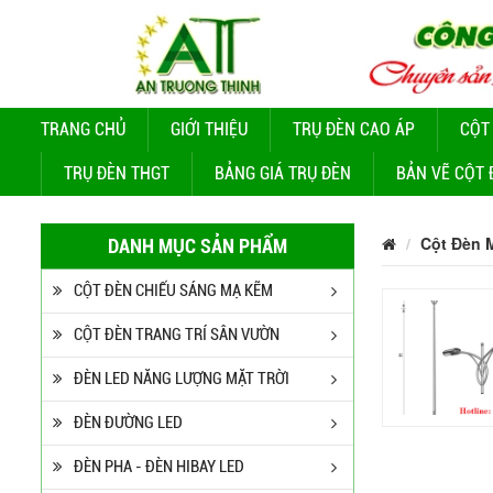
TRANG CHỦ
GIỚI THIỆU
TRỤ ĐÈN CAO ÁP
CỘT
TRỤ ĐÈN THGT
BẢNG GIÁ TRỤ ĐÈN
BẢN VẼ CỘT 
Cột Đèn 
DANH MỤC SẢN PHẨM
CỘT ĐÈN CHIẾU SÁNG MẠ KẼM
CỘT ĐÈN TRANG TRÍ SÂN VƯỜN
ĐÈN LED NĂNG LƯỢNG MẶT TRỜI
ĐÈN ĐƯỜNG LED
ĐÈN PHA - ĐÈN HIBAY LED