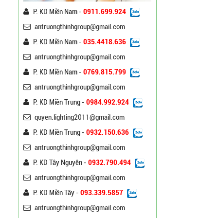
P. KD Miền Nam -
0911.699.924
antruongthinhgroup@gmail.com
P. KD Miền Nam -
035.4418.636
antruongthinhgroup@gmail.com
P. KD Miền Nam -
0769.815.799
antruongthinhgroup@gmail.com
P. KD Miền Trung -
0984.992.924
Cột Đèn Cao Áp Tròn Côn
quyen.lighting2011@gmail.com
Cần Đơn Kiểu Đẹp
Liên hệ
P. KD Miền Trung -
0932.150.636
antruongthinhgroup@gmail.com
Trụ Đèn Chiếu Sáng Cao
P. KD Tây Nguyên -
0932.790.494
Áp Tròn Côn Cần Đôi Kiểu
antruongthinhgroup@gmail.com
K212
Liên hệ
P. KD Miền Tây -
093.339.5857
Đèn Đường Led Cao Áp
antruongthinhgroup@gmail.com
Philips 100W, 150W,