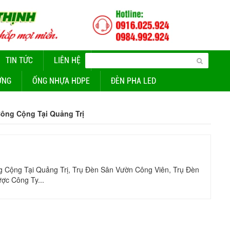
TIN TỨC
LIÊN HỆ
CUNG CẤP ĐÈN CHIẾU SÁNG
ỜNG
ỐNG NHỰA HDPE
ĐÈN PHA LED
ông Cộng Tại Quảng Trị
 Cộng Tại Quảng Trị, Trụ Đèn Sân Vườn Công Viên, Trụ Đèn
ợc Công Ty...