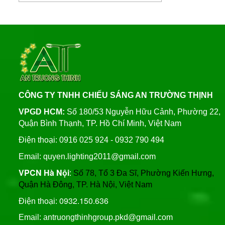
Bảng Điện Cửa Trụ Đèn
Cung Cấp Cột Đèn Chiếu
Chiếu Sáng, Trụ Đèn Cao
Sáng Cao Áp Tại TP. Tam
Áp
Liên hệ
Kỳ
Xây Dựng Trung Tâm Quản
Đèn Đường Led ATT-
Lý Và Điều Hành Hệ Thống
NLMT-JD699 200W Năng
Chiếu Sáng Tại TP HCM
Lượng Mặt Trời
Liên hệ
CÔNG TY TNHH CHIẾU SÁNG AN TRƯỜNG THỊNH
Thương Hiệu Chíp Led
Đèn Đường Led 200W
Chất Lượng Philips, Cree,
VPGD HCM:
Số 180/53 Nguyễn Hữu Cảnh, Phường 22,
Solar Light Năng Lượng
Bridgelux, An Trường
Quận Bình Thạnh, TP. Hồ Chí Minh, Việt Nam
Mặt Trời ATT NLMT 300W
Thịnh
Liên hệ
Trụ Thép Mạ Nhúng Kẽm
Điện thoại: 0916 025 924 - 0932 790 494
Nóng
Email: quyen.lighting2011@gmail.com
VPCN Hà Nội
:
Số 78, Tổ 3 Đa Sĩ, Phường Kiến Hưng,
Quy Trình Mạ Nhúng Kẽm
Quận Hà Đông, TP. Hà Nội, Việt Nam
Nóng Trụ Đèn Chiếu Sáng
Cao Áp
0932.150.636
Điện thoại:
Email: antruongthinhgroup.pkd@gmail.com