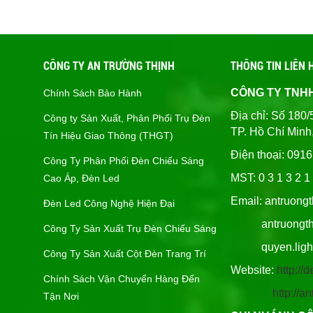
CÔNG TY AN TRƯỜNG THỊNH
THÔNG TIN LIÊN 
CÔNG TY TNH
Chính Sách Bảo Hành
Địa chỉ: Số 1
Công ty Sản Xuất, Phân Phối Trụ Đèn
TP. Hồ Chí Minh
Tín Hiệu Giao Thông (THGT)
Điện thoại: 091
Công Ty Phân Phối Đèn Chiếu Sáng
MST: 0 3 1 3 2 1 
Cao Áp, Đèn Led
Email: antruong
Đèn Led Công Nghệ Hiện Đại
antruongthin
Công Ty Sản Xuất Trụ Đèn Chiếu Sáng
quyen.lighti
Công Ty Sản Xuất Cột Đèn Trang Trí
Website:
http:/
Chính Sách Vận Chuyển Hàng Đến
http://
Tận Nơi