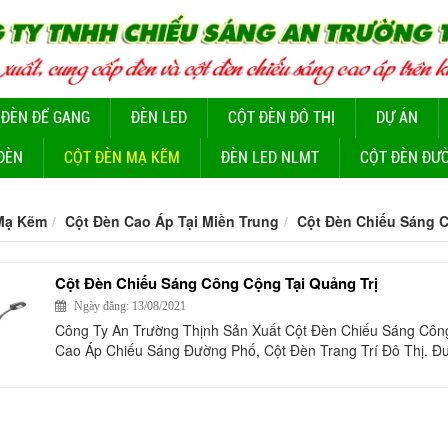
 ĐÈN ĐỂ GANG
ĐÈN LED
CỘT ĐÈN ĐÔ THỊ
DỰ ÁN
ĐÈN
CỘT ĐÈN MẠ KẼM
ĐÈN LED NLMT
CỘT ĐÈN ĐƯ
Mạ Kẽm
Cột Đèn Cao Áp Tại Miền Trung
Cột Đèn Chiếu Sáng C
Cột Đèn Chiếu Sáng Công Cộng Tại Quảng Trị
Ngày đăng: 13/08/2021
Công Ty An Trường Thịnh Sản Xuất Cột Đèn Chiếu Sáng Công
Cao Áp Chiếu Sáng Đường Phố, Cột Đèn Trang Trí Đô Thị. Đư