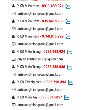
P. KD Miền Nam -
0911.699.924
antruongthinhgroup@gmail.com
P. KD Miền Nam -
035.4418.636
antruongthinhgroup@gmail.com
P. KD Miền Nam -
0769.815.799
antruongthinhgroup@gmail.com
P. KD Miền Trung -
0984.992.924
Cột Đèn Cao Áp Tròn Côn
quyen.lighting2011@gmail.com
Cần Đơn Kiểu Đẹp
Liên hệ
P. KD Miền Trung -
0932.150.636
antruongthinhgroup@gmail.com
Trụ Đèn Chiếu Sáng Cao
P. KD Tây Nguyên -
0932.790.494
Áp Tròn Côn Cần Đôi Kiểu
antruongthinhgroup@gmail.com
K212
Liên hệ
P. KD Miền Tây -
093.339.5857
Đèn Đường Led Cao Áp
antruongthinhgroup@gmail.com
Philips 100W, 150W,