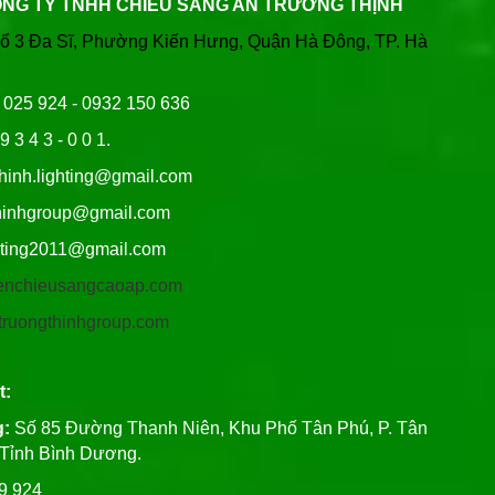
ÔNG TY TNHH CHIẾU SÁNG AN TRƯỜNG THỊNH
Tổ 3 Đa Sĩ, Phường Kiến Hưng, Quận Hà Đông, TP. Hà
6 025 924 - 0932 150 636
9 3 4 3 - 0 0 1.
thinh.lighting@gmail.com
hgroup@gmail.com
ng2011@gmail.com
/denchieusangcaoap.com
antruongthinhgroup.com
t:
g:
Số 85 Đường Thanh Niên, Khu Phố Tân Phú, P. Tân
, Tỉnh Bình Dương.
99 924