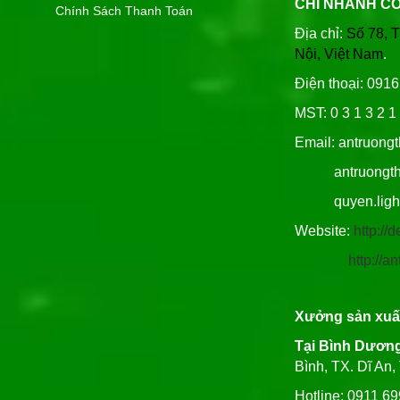
CHI NHÁNH C
Chính Sách Thanh Toán
Địa chỉ:
Số 78, 
Nội, Việt Nam
.
Điện thoại: 091
MST: 0 3 1 3 2 1 
Email: antruong
antruongthin
quyen.lighti
Website:
http:/
http://
Xưởng sản xuấ
Tại Bình Dươn
Bình, TX. Dĩ An
Hotline: 0911 6