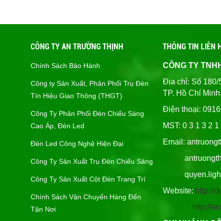
CÔNG TY AN TRƯỜNG THỊNH
THÔNG TIN LIÊN 
CÔNG TY TNH
Chính Sách Bảo Hành
Địa chỉ: Số 1
Công ty Sản Xuất, Phân Phối Trụ Đèn
TP. Hồ Chí Minh
Tín Hiệu Giao Thông (THGT)
Điện thoại: 091
Công Ty Phân Phối Đèn Chiếu Sáng
MST: 0 3 1 3 2 1 
Cao Áp, Đèn Led
Email: antruong
Đèn Led Công Nghệ Hiện Đại
antruongthin
Công Ty Sản Xuất Trụ Đèn Chiếu Sáng
quyen.lighti
Công Ty Sản Xuất Cột Đèn Trang Trí
Website:
http:/
Chính Sách Vận Chuyển Hàng Đến
http://
Tận Nơi