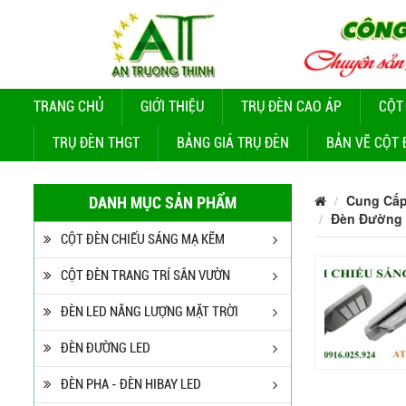
TRANG CHỦ
GIỚI THIỆU
TRỤ ĐÈN CAO ÁP
CỘT
TRỤ ĐÈN THGT
BẢNG GIÁ TRỤ ĐÈN
BẢN VẼ CỘT 
Cung Cấp
DANH MỤC SẢN PHẨM
Đèn Đường 
CỘT ĐÈN CHIẾU SÁNG MẠ KẼM
CỘT ĐÈN TRANG TRÍ SÂN VƯỜN
ĐÈN LED NĂNG LƯỢNG MẶT TRỜI
ĐÈN ĐƯỜNG LED
ĐÈN PHA - ĐÈN HIBAY LED