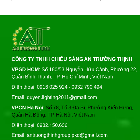
Bảng Điện Cửa Trụ Đèn
Cung Cấp Cột Đèn Chiếu
Chiếu Sáng, Trụ Đèn Cao
Sáng Cao Áp Tại TP. Tam
Áp
Liên hệ
Kỳ
Xây Dựng Trung Tâm Quản
Đèn Đường Led ATT-
Lý Và Điều Hành Hệ Thống
NLMT-JD699 200W Năng
Chiếu Sáng Tại TP HCM
Lượng Mặt Trời
Liên hệ
CÔNG TY TNHH CHIẾU SÁNG AN TRƯỜNG THỊNH
Thương Hiệu Chíp Led
Đèn Đường Led 200W
Chất Lượng Philips, Cree,
VPGD HCM:
Số 180/53 Nguyễn Hữu Cảnh, Phường 22,
Solar Light Năng Lượng
Bridgelux, An Trường
Quận Bình Thạnh, TP. Hồ Chí Minh, Việt Nam
Mặt Trời ATT NLMT 300W
Thịnh
Liên hệ
Trụ Thép Mạ Nhúng Kẽm
Điện thoại: 0916 025 924 - 0932 790 494
Nóng
Email: quyen.lighting2011@gmail.com
VPCN Hà Nội
:
Số 78, Tổ 3 Đa Sĩ, Phường Kiến Hưng,
Quy Trình Mạ Nhúng Kẽm
Quận Hà Đông, TP. Hà Nội, Việt Nam
Nóng Trụ Đèn Chiếu Sáng
Cao Áp
0932.150.636
Điện thoại:
Email: antruongthinhgroup.pkd@gmail.com