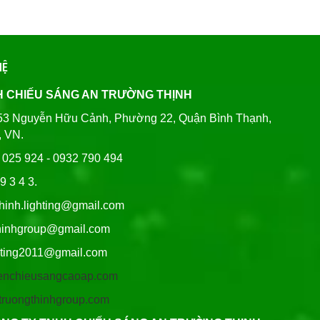
HỆ
H CHIẾU SÁNG AN TRƯỜNG THỊNH
80/53 Nguyễn Hữu Cảnh, Phường 22, Quận Bình Thạnh,
, VN.
6 025 924 - 0932 790 494
9 3 4 3.
thinh.lighting@gmail.com
hgroup@gmail.com
ng2011@gmail.com
/denchieusangcaoap.com
antruongthinhgroup.com