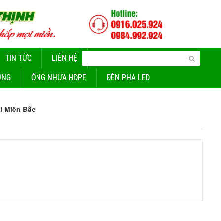
TIN TỨC
LIÊN HỆ
CUNG CẤP ĐÈN CHIẾU SÁNG
ỜNG
ỐNG NHỰA HDPE
ĐÈN PHA LED
i Miền Bắc