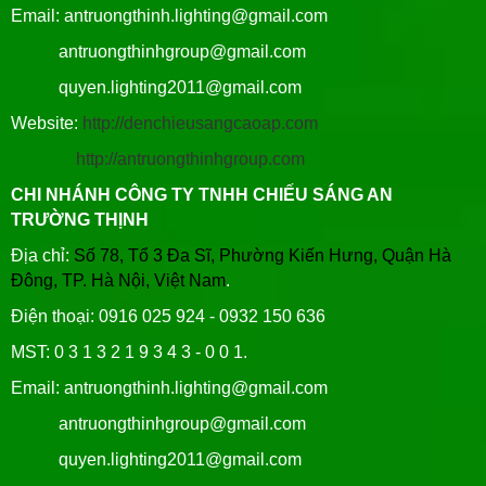
Email: antruongthinh.lighting@gmail.com
antruongthinhgroup@gmail.com
quyen.lighting2011@gmail.com
Website:
http://denchieusangcaoap.com
http://antruongthinhgroup.com
CHI NHÁNH CÔNG TY TNHH CHIẾU SÁNG AN
TRƯỜNG THỊNH
Địa chỉ:
Số 78, Tổ 3 Đa Sĩ, Phường Kiến Hưng, Quận Hà
Đông, TP. Hà Nội, Việt Nam
.
Điện thoại: 0916 025 924 - 0932 150 636
MST: 0 3 1 3 2 1 9 3 4 3 - 0 0 1.
Email: antruongthinh.lighting@gmail.com
antruongthinhgroup@gmail.com
quyen.lighting2011@gmail.com