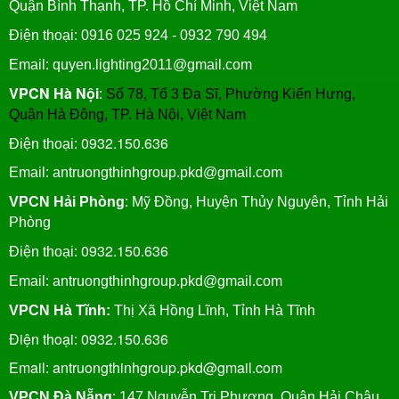
Quận Bình Thạnh, TP. Hồ Chí Minh, Việt Nam
Điện thoại: 0916 025 924 - 0932 790 494
Email: quyen.lighting2011@gmail.com
VPCN Hà Nội
:
Số 78, Tổ 3 Đa Sĩ, Phường Kiến Hưng,
Quận Hà Đông, TP. Hà Nội, Việt Nam
0932.150.636
Điện thoại:
Email: antruongthinhgroup.pkd@gmail.com
VPCN Hải Phòng
: Mỹ Đồng, Huyện Thủy Nguyên, Tỉnh Hải
Phòng
0932.150.636
Điện thoại:
Email:
antruongthinhgroup.pkd@gmail.com
VPCN Hà Tĩnh:
Thị Xã Hồng Lĩnh, Tỉnh Hà Tĩnh
Điện thoại: 0932.150.636
Email: antruongthinhgroup.pkd@gmail.com
VPCN Đà Nẵng
: 147 Nguyễn Tri Phương, Quận Hải Châu,