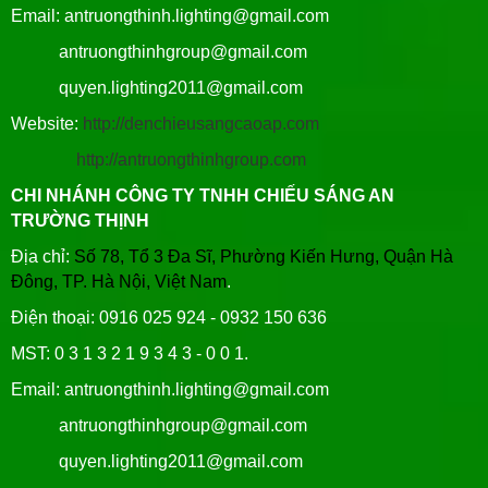
Email: antruongthinh.lighting@gmail.com
antruongthinhgroup@gmail.com
quyen.lighting2011@gmail.com
Website:
http://denchieusangcaoap.com
http://antruongthinhgroup.com
CHI NHÁNH CÔNG TY TNHH CHIẾU SÁNG AN
TRƯỜNG THỊNH
Địa chỉ:
Số 78, Tổ 3 Đa Sĩ, Phường Kiến Hưng, Quận Hà
Đông, TP. Hà Nội, Việt Nam
.
Điện thoại: 0916 025 924 - 0932 150 636
MST: 0 3 1 3 2 1 9 3 4 3 - 0 0 1.
Email: antruongthinh.lighting@gmail.com
antruongthinhgroup@gmail.com
quyen.lighting2011@gmail.com