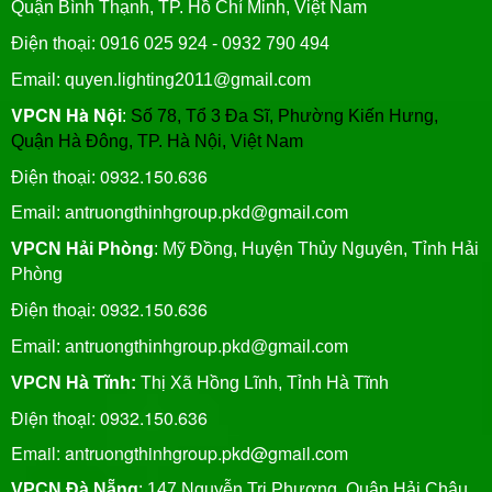
Quận Bình Thạnh, TP. Hồ Chí Minh, Việt Nam
Điện thoại: 0916 025 924 - 0932 790 494
Email: quyen.lighting2011@gmail.com
VPCN Hà Nội
:
Số 78, Tổ 3 Đa Sĩ, Phường Kiến Hưng,
Quận Hà Đông, TP. Hà Nội, Việt Nam
0932.150.636
Điện thoại:
Email: antruongthinhgroup.pkd@gmail.com
VPCN Hải Phòng
: Mỹ Đồng, Huyện Thủy Nguyên, Tỉnh Hải
Phòng
0932.150.636
Điện thoại:
Email:
antruongthinhgroup.pkd@gmail.com
VPCN Hà Tĩnh:
Thị Xã Hồng Lĩnh, Tỉnh Hà Tĩnh
Điện thoại: 0932.150.636
Email: antruongthinhgroup.pkd@gmail.com
VPCN Đà Nẵng
: 147 Nguyễn Tri Phương, Quận Hải Châu,