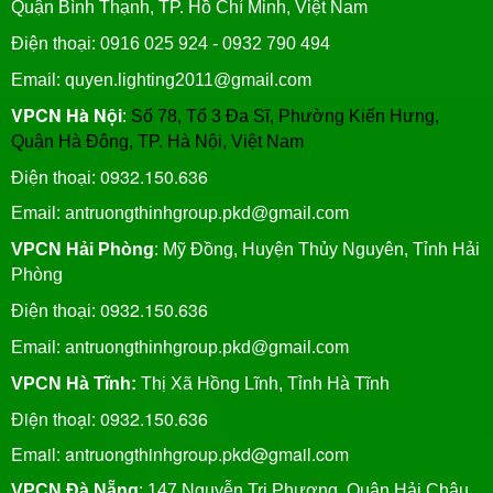
Quận Bình Thạnh, TP. Hồ Chí Minh, Việt Nam
Điện thoại: 0916 025 924 - 0932 790 494
Email: quyen.lighting2011@gmail.com
VPCN Hà Nội
:
Số 78, Tổ 3 Đa Sĩ, Phường Kiến Hưng,
Quận Hà Đông, TP. Hà Nội, Việt Nam
0932.150.636
Điện thoại:
Email: antruongthinhgroup.pkd@gmail.com
VPCN Hải Phòng
: Mỹ Đồng, Huyện Thủy Nguyên, Tỉnh Hải
Phòng
0932.150.636
Điện thoại:
Email:
antruongthinhgroup.pkd@gmail.com
VPCN Hà Tĩnh:
Thị Xã Hồng Lĩnh, Tỉnh Hà Tĩnh
Điện thoại: 0932.150.636
Email: antruongthinhgroup.pkd@gmail.com
VPCN Đà Nẵng
: 147 Nguyễn Tri Phương, Quận Hải Châu,