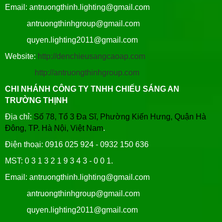
Email: antruongthinh.lighting@gmail.com
antruongthinhgroup@gmail.com
quyen.lighting2011@gmail.com
Website:
http://denchieusangcaoap.com
http://antruongthinhgroup.com
CHI NHÁNH CÔNG TY TNHH CHIẾU SÁNG AN
TRƯỜNG THỊNH
Địa chỉ:
Số 78, Tổ 3 Đa Sĩ, Phường Kiến Hưng, Quận Hà
Đông, TP. Hà Nội, Việt Nam
.
Điện thoại: 0916 025 924 - 0932 150 636
MST: 0 3 1 3 2 1 9 3 4 3 - 0 0 1.
Email: antruongthinh.lighting@gmail.com
antruongthinhgroup@gmail.com
quyen.lighting2011@gmail.com