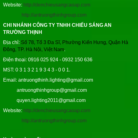
Website:
http://denchieusangcaoap.com
http://antruongthinhgroup.com
CHI NHÁNH CÔNG TY TNHH CHIẾU SÁNG AN
TRƯỜNG THỊNH
Địa chỉ:
Số 78, Tổ 3 Đa Sĩ, Phường Kiến Hưng, Quận Hà
Đông, TP. Hà Nội, Việt Nam
.
Điện thoại: 0916 025 924 - 0932 150 636
MST: 0 3 1 3 2 1 9 3 4 3 - 0 0 1.
Email: antruongthinh.lighting@gmail.com
antruongthinhgroup@gmail.com
quyen.lighting2011@gmail.com
Website:
http://denchieusangcaoap.com
http://antruongthinhgroup.com