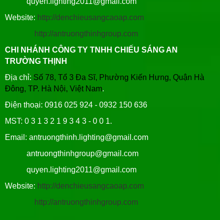
quyen.lighting2011@gmail.com
Website:
http://denchieusangcaoap.com
http://antruongthinhgroup.com
CHI NHÁNH CÔNG TY TNHH CHIẾU SÁNG AN
TRƯỜNG THỊNH
Địa chỉ:
Số 78, Tổ 3 Đa Sĩ, Phường Kiến Hưng, Quận Hà
Đông, TP. Hà Nội, Việt Nam
.
Điện thoại: 0916 025 924 - 0932 150 636
MST: 0 3 1 3 2 1 9 3 4 3 - 0 0 1.
Email: antruongthinh.lighting@gmail.com
antruongthinhgroup@gmail.com
quyen.lighting2011@gmail.com
Website:
http://denchieusangcaoap.com
http://antruongthinhgroup.com