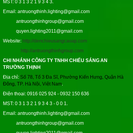
MST: 0 3 1 3 2 1 9 3 4 3.
Email: antruongthinh.lighting@gmail.com
antruongthinhgroup@gmail.com
quyen.lighting2011@gmail.com
Website:
http://denchieusangcaoap.com
http://antruongthinhgroup.com
CHI NHÁNH CÔNG TY TNHH CHIẾU SÁNG AN
TRƯỜNG THỊNH
Địa chỉ:
Số 78, Tổ 3 Đa Sĩ, Phường Kiến Hưng, Quận Hà
Đông, TP. Hà Nội, Việt Nam
.
Điện thoại: 0916 025 924 - 0932 150 636
MST: 0 3 1 3 2 1 9 3 4 3 - 0 0 1.
Email: antruongthinh.lighting@gmail.com
antruongthinhgroup@gmail.com
quyen.lighting2011@gmail.com