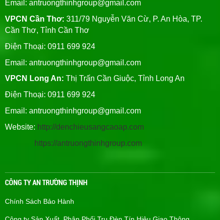
Email:
antruongthinhgroup@gmail.com
VPCN Cần Thơ:
311/79 Nguyễn Văn Cừ, P. An Hòa, TP.
Cần Thơ, Tỉnh Cần Thơ
Điện Thoại: 0911 699 924
Email:
antruongthinhgroup@gmail.com
VPCN Long An:
Thị Trấn Cần Giuộc, Tỉnh Long An
Điện Thoại: 0911 699 924
Email:
antruongthinhgroup@gmail.com
Website:
http://denchieusangcaoap.com
https://antruongthinhgroup.com
CÔNG TY AN TRƯỜNG THỊNH
Chính Sách Bảo Hành
Công ty Sản Xuất, Phân Phối Trụ Đèn Tín Hiệu Giao Thông