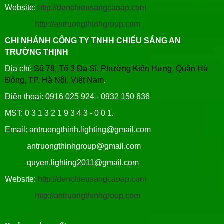
Website:
http://denchieusangcaoap.com
http://antruongthinhgroup.com
CHI NHÁNH CÔNG TY TNHH CHIẾU SÁNG AN
TRƯỜNG THỊNH
Địa chỉ:
Số 78, Tổ 3 Đa Sĩ, Phường Kiến Hưng, Quận Hà
Đông, TP. Hà Nội, Việt Nam
.
Điện thoại: 0916 025 924 - 0932 150 636
MST: 0 3 1 3 2 1 9 3 4 3 - 0 0 1.
Email: antruongthinh.lighting@gmail.com
antruongthinhgroup@gmail.com
quyen.lighting2011@gmail.com
Website:
http://denchieusangcaoap.com
http://antruongthinhgroup.com