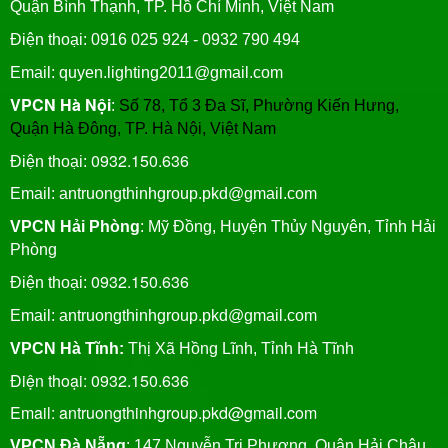
Quận Bình Thạnh, TP. Hồ Chí Minh, Việt Nam
Điện thoại: 0916 025 924 - 0932 790 494
Email: quyen.lighting2011@gmail.com
VPCN Hà Nội
:
Số 78, Tổ 3 Đa Sĩ, Phường Kiến Hưng,
Quận Hà Đông, TP. Hà Nội, Việt Nam
0932.150.636
Điện thoại:
Email: antruongthinhgroup.pkd@gmail.com
VPCN Hải Phòng
: Mỹ Đồng, Huyện Thủy Nguyên, Tỉnh Hải
Phòng
0932.150.636
Điện thoại:
Email:
antruongthinhgroup.pkd@gmail.com
VPCN Hà Tĩnh:
Thị Xã Hồng Lĩnh, Tỉnh Hà Tĩnh
Điện thoại: 0932.150.636
Email: antruongthinhgroup.pkd@gmail.com
VPCN Đà Nẵng
: 147 Nguyễn Tri Phương, Quận Hải Châu,