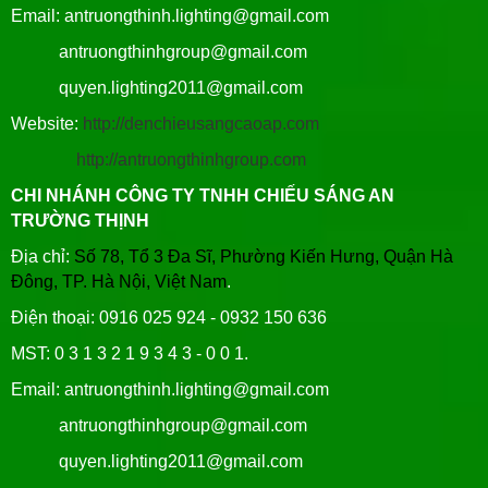
Email: antruongthinh.lighting@gmail.com
antruongthinhgroup@gmail.com
quyen.lighting2011@gmail.com
Website:
http://denchieusangcaoap.com
http://antruongthinhgroup.com
CHI NHÁNH CÔNG TY TNHH CHIẾU SÁNG AN
TRƯỜNG THỊNH
Địa chỉ:
Số 78, Tổ 3 Đa Sĩ, Phường Kiến Hưng, Quận Hà
Đông, TP. Hà Nội, Việt Nam
.
Điện thoại: 0916 025 924 - 0932 150 636
MST: 0 3 1 3 2 1 9 3 4 3 - 0 0 1.
Email: antruongthinh.lighting@gmail.com
antruongthinhgroup@gmail.com
quyen.lighting2011@gmail.com