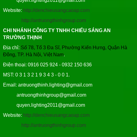
quyen.lighting2011@gmail.com
Website:
http://denchieusangcaoap.com
http://antruongthinhgroup.com
CHI NHÁNH CÔNG TY TNHH CHIẾU SÁNG AN
TRƯỜNG THỊNH
Địa chỉ:
Số 78, Tổ 3 Đa Sĩ, Phường Kiến Hưng, Quận Hà
Đông, TP. Hà Nội, Việt Nam
.
Điện thoại: 0916 025 924 - 0932 150 636
MST: 0 3 1 3 2 1 9 3 4 3 - 0 0 1.
Email: antruongthinh.lighting@gmail.com
antruongthinhgroup@gmail.com
quyen.lighting2011@gmail.com
Website:
http://denchieusangcaoap.com
http://antruongthinhgroup.com