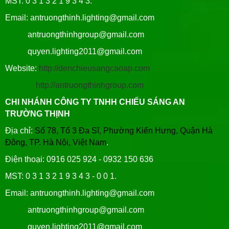
MST: 0 3 1 3 2 1 9 3 4 3.
Email: antruongthinh.lighting@gmail.com
antruongthinhgroup@gmail.com
quyen.lighting2011@gmail.com
Website:
http://denchieusangcaoap.com
http://antruongthinhgroup.com
CHI NHÁNH CÔNG TY TNHH CHIẾU SÁNG AN
TRƯỜNG THỊNH
Địa chỉ:
Số 78, Tổ 3 Đa Sĩ, Phường Kiến Hưng, Quận Hà
Đông, TP. Hà Nội, Việt Nam
.
Điện thoại: 0916 025 924 - 0932 150 636
MST: 0 3 1 3 2 1 9 3 4 3 - 0 0 1.
Email: antruongthinh.lighting@gmail.com
antruongthinhgroup@gmail.com
quyen.lighting2011@gmail.com