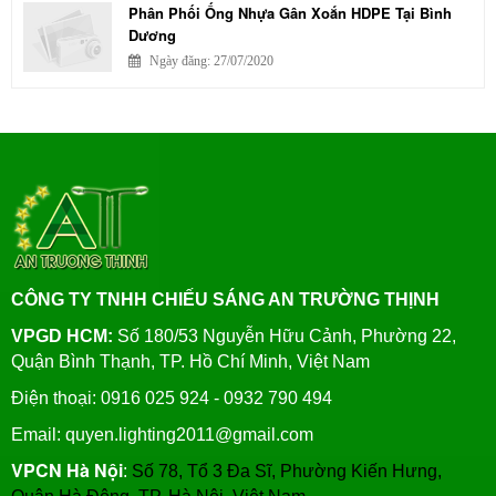
Phân Phối Ống Nhựa Gân Xoắn HDPE Tại Bình
Dương
Ngày đăng: 27/07/2020
CÔNG TY TNHH CHIẾU SÁNG AN TRƯỜNG THỊNH
VPGD HCM:
Số 180/53 Nguyễn Hữu Cảnh, Phường 22,
Quận Bình Thạnh, TP. Hồ Chí Minh, Việt Nam
Điện thoại: 0916 025 924 - 0932 790 494
Email: quyen.lighting2011@gmail.com
VPCN Hà Nội
:
Số 78, Tổ 3 Đa Sĩ, Phường Kiến Hưng,