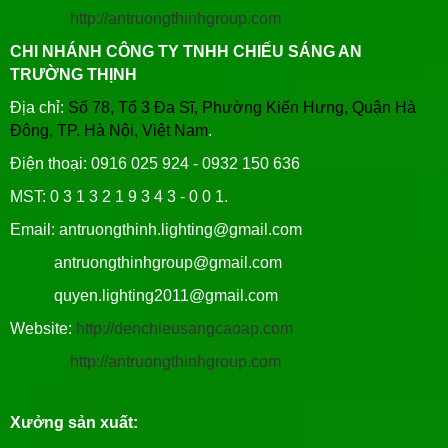
http://antruongthinhgroup.com
CHI NHÁNH CÔNG TY TNHH CHIẾU SÁNG AN
TRƯỜNG THỊNH
Địa chỉ:
Số 78, Tổ 3 Đa Sĩ, Phường Kiến Hưng, Quận Hà
Đông, TP. Hà Nội, Việt Nam
.
Điện thoại: 0916 025 924 - 0932 150 636
MST: 0 3 1 3 2 1 9 3 4 3 - 0 0 1.
Email: antruongthinh.lighting@gmail.com
antruongthinhgroup@gmail.com
quyen.lighting2011@gmail.com
Website:
http://denchieusangcaoap.com
http://antruongthinhgroup.com
Xưởng sản xuất: