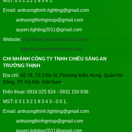
MST: 0 3 1 3 2 1 9 3 4 3.
Email: antruongthinh.lighting@gmail.com
antruongthinhgroup@gmail.com
quyen.lighting2011@gmail.com
Website:
http://denchieusangcaoap.com
http://antruongthinhgroup.com
CHI NHÁNH CÔNG TY TNHH CHIẾU SÁNG AN
TRƯỜNG THỊNH
Địa chỉ:
Số 78, Tổ 3 Đa Sĩ, Phường Kiến Hưng, Quận Hà
Đông, TP. Hà Nội, Việt Nam
.
Điện thoại: 0916 025 924 - 0932 150 636
MST: 0 3 1 3 2 1 9 3 4 3 - 0 0 1.
Email: antruongthinh.lighting@gmail.com
antruongthinhgroup@gmail.com
quyen.lighting2011@gmail.com