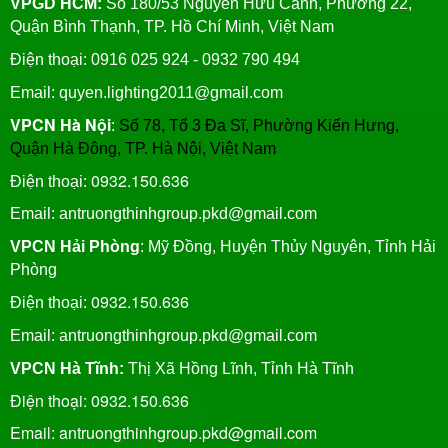
VPGD HCM:
Số 180/53 Nguyễn Hữu Cảnh, Phường 22,
Quận Bình Thạnh, TP. Hồ Chí Minh, Việt Nam
Điện thoại: 0916 025 924 - 0932 790 494
Email: quyen.lighting2011@gmail.com
VPCN Hà Nội
:
Số 78, Tổ 3 Đa Sĩ, Phường Kiến Hưng,
Quận Hà Đông, TP. Hà Nội, Việt Nam
0932.150.636
Điện thoại:
Email: antruongthinhgroup.pkd@gmail.com
VPCN Hải Phòng
: Mỹ Đồng, Huyện Thủy Nguyên, Tỉnh Hải
Phòng
0932.150.636
Điện thoại:
Email:
antruongthinhgroup.pkd@gmail.com
VPCN Hà Tĩnh:
Thị Xã Hồng Lĩnh, Tỉnh Hà Tĩnh
Điện thoại: 0932.150.636
Email: antruongthinhgroup.pkd@gmail.com