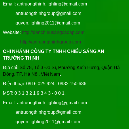
Email: antruongthinh.lighting@gmail.com
antruongthinhgroup@gmail.com
quyen.lighting2011@gmail.com
Website:
http://denchieusangcaoap.com
http://antruongthinhgroup.com
CHI NHÁNH CÔNG TY TNHH CHIẾU SÁNG AN
TRƯỜNG THỊNH
Địa chỉ:
Số 78, Tổ 3 Đa Sĩ, Phường Kiến Hưng, Quận Hà
Đông, TP. Hà Nội, Việt Nam
.
Điện thoại: 0916 025 924 - 0932 150 636
MST: 0 3 1 3 2 1 9 3 4 3 - 0 0 1.
Email: antruongthinh.lighting@gmail.com
antruongthinhgroup@gmail.com
quyen.lighting2011@gmail.com