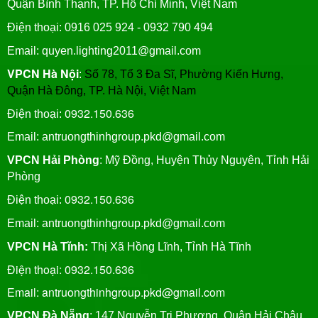
Quận Bình Thạnh, TP. Hồ Chí Minh, Việt Nam
Điện thoại: 0916 025 924 - 0932 790 494
Email: quyen.lighting2011@gmail.com
VPCN Hà Nội
:
Số 78, Tổ 3 Đa Sĩ, Phường Kiến Hưng,
Quận Hà Đông, TP. Hà Nội, Việt Nam
0932.150.636
Điện thoại:
Email: antruongthinhgroup.pkd@gmail.com
VPCN Hải Phòng
: Mỹ Đồng, Huyện Thủy Nguyên, Tỉnh Hải
Phòng
0932.150.636
Điện thoại:
Email:
antruongthinhgroup.pkd@gmail.com
VPCN Hà Tĩnh:
Thị Xã Hồng Lĩnh, Tỉnh Hà Tĩnh
Điện thoại: 0932.150.636
Email: antruongthinhgroup.pkd@gmail.com
VPCN Đà Nẵng
: 147 Nguyễn Tri Phương, Quận Hải Châu,