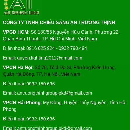
CÔNG TY TNHH CHIẾU SÁNG AN TRƯỜNG THỊNH
VPGD HCM:
Số 180/53 Nguyễn Hữu Cảnh, Phường 22,
Quận Bình Thạnh, TP. Hồ Chí Minh, Việt Nam
Điện thoại: 0916 025 924 - 0932 790 494
Email: quyen.lighting2011@gmail.com
VPCN Hà Nội
:
Số 78, Tổ 3 Đa Sĩ, Phường Kiến Hưng,
Quận Hà Đông, TP. Hà Nội, Việt Nam
0932.150.636
Điện thoại:
Email: antruongthinhgroup.pkd@gmail.com
VPCN Hải Phòng
: Mỹ Đồng, Huyện Thủy Nguyên, Tỉnh Hải
Phòng
0932.150.636
Điện thoại:
Email:
antruongthinhgroup.pkd@gmail.com