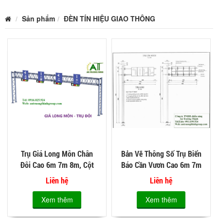
Sản phẩm
ĐÈN TÍN HIỆU GIAO THÔNG
Trụ Giá Long Môn Chân
Bản Vẽ Thông Số Trụ Biển
Đôi Cao 6m 7m 8m, Cột
Báo Cần Vươn Cao 6m 7m
Đèn Giao Thông
8m Vươn 3m 4m 5m
Liên hệ
Liên hệ
Xem thêm
Xem thêm