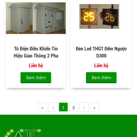
Tủ Điện Điều Khiển Tín
Đèn Led THGT Đếm Ngược
Hiệu Giao Thông 2 Pha
D300
Liên hệ
Liên hệ
Xem thêm
Xem thêm
«
‹
1
2
›
»