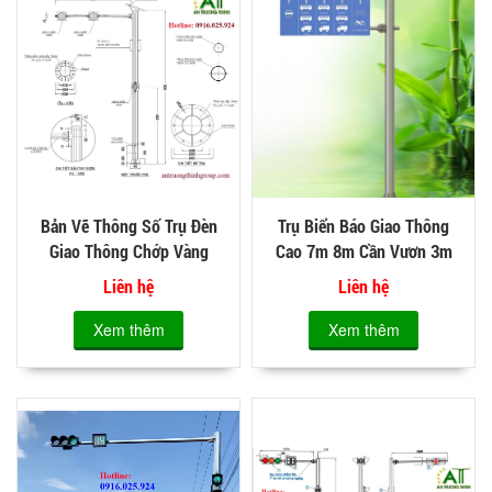
Bản Vẽ Thông Số Trụ Đèn
Trụ Biển Báo Giao Thông
Giao Thông Chớp Vàng
Cao 7m 8m Cần Vươn 3m
NLMT 6m, Vươn 3m 4m
4m 5m Mạ Kẽm Nóng
Liên hệ
Liên hệ
Xem thêm
Xem thêm