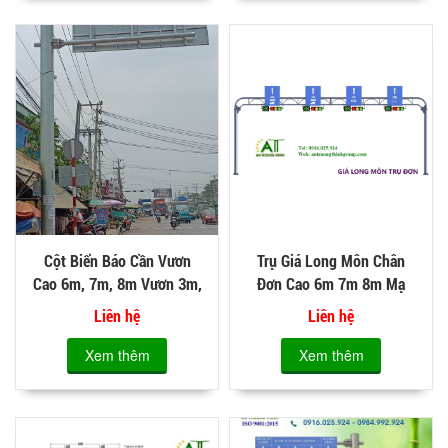
Cột Biển Báo Cần Vươn
Trụ Giá Long Môn Chân
Cao 6m, 7m, 8m Vươn 3m,
Đơn Cao 6m 7m 8m Mạ
4m, Trụ Giao Thông
Nhúng Kẽm Nóng
Liên hệ
Liên hệ
Xem thêm
Xem thêm