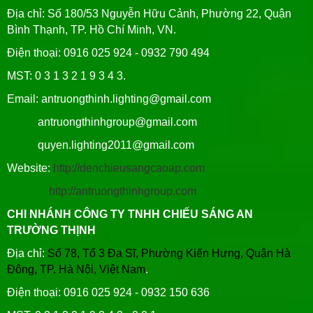
Địa chỉ: Số 180/53 Nguyễn Hữu Cảnh, Phường 22, Quận
Bình Thạnh, TP. Hồ Chí Minh, VN.
Điện thoại: 0916 025 924 - 0932 790 494
MST: 0 3 1 3 2 1 9 3 4 3.
Email: antruongthinh.lighting@gmail.com
antruongthinhgroup@gmail.com
quyen.lighting2011@gmail.com
Website:
http://denchieusangcaoap.com
http://antruongthinhgroup.com
CHI NHÁNH CÔNG TY TNHH CHIẾU SÁNG AN
TRƯỜNG THỊNH
Địa chỉ:
Số 78, Tổ 3 Đa Sĩ, Phường Kiến Hưng, Quận Hà
Đông, TP. Hà Nội, Việt Nam
.
Điện thoại: 0916 025 924 - 0932 150 636