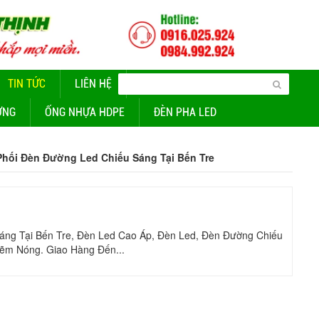
TIN TỨC
LIÊN HỆ
CUNG CẤP ĐÈN CHIẾU SÁNG
ỜNG
ỐNG NHỰA HDPE
ĐÈN PHA LED
Phối Đèn Đường Led Chiếu Sáng Tại Bến Tre
áng Tại Bến Tre, Đèn Led Cao Áp, Đèn Led, Đèn Đường Chiếu
ẽm Nóng. Giao Hàng Đến...