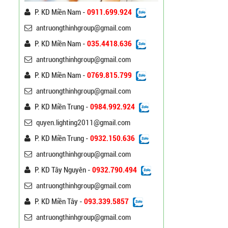
P. KD Miền Nam -
0911.699.924
Trụ Đèn Chiếu Sáng Cao
antruongthinhgroup@gmail.com
Áp Tròn Côn Cần Đôi Kiểu
K212
P. KD Miền Nam -
035.4418.636
Liên hệ
antruongthinhgroup@gmail.com
Đèn Đường Led Cao Áp
P. KD Miền Nam -
0769.815.799
Philips 100W, 150W,
antruongthinhgroup@gmail.com
120W ATT
Liên hệ
P. KD Miền Trung -
0984.992.924
quyen.lighting2011@gmail.com
Đèn Đường Led Chiếu
Sáng 100W 150W Philips
P. KD Miền Trung -
0932.150.636
Liên hệ
antruongthinhgroup@gmail.com
P. KD Tây Nguyên -
0932.790.494
Đèn Led Đường Phố OEM
Philips, Cree 60w 80w
antruongthinhgroup@gmail.com
100w 120w 150w
Liên hệ
P. KD Miền Tây -
093.339.5857
antruongthinhgroup@gmail.com