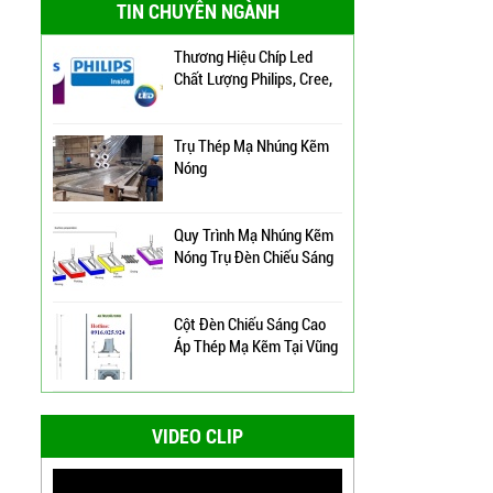
TIN CHUYÊN NGÀNH
Chiếu Sáng Tại TP HCM
Đèn Đường Led Cao Áp
Philips 100W, 150W,
Thương Hiệu Chíp Led
120W ATT
Liên hệ
Chất Lượng Philips, Cree,
Bridgelux, An Trường
Thịnh
Đèn Đường Led Chiếu
Trụ Thép Mạ Nhúng Kẽm
Sáng 100W 150W Philips
Nóng
Liên hệ
Quy Trình Mạ Nhúng Kẽm
Nóng Trụ Đèn Chiếu Sáng
Đèn Led Đường Phố OEM
Cao Áp
Philips, Cree 60w 80w
100w 120w 150w
Liên hệ
Cột Đèn Chiếu Sáng Cao
Áp Thép Mạ Kẽm Tại Vũng
Tàu
Bảng Điện Cửa Trụ Đèn
Chiếu Sáng, Trụ Đèn Cao
Cột Đèn Cao Áp Chiếu
Áp
Liên hệ
VIDEO CLIP
Sáng Đường Phố Tại
Quảng Ninh
Đèn Đường Led ATT-