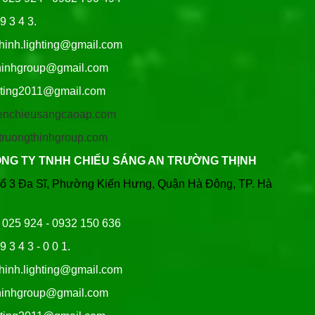
9 3 4 3.
thinh.lighting@gmail.com
hgroup@gmail.com
ng2011@gmail.com
/denchieusangcaoap.com
antruongthinhgroup.com
ÔNG TY TNHH CHIẾU SÁNG AN TRƯỜNG THỊNH
Tổ 3 Đa Sĩ, Phường Kiến Hưng, Quận Hà Đông, TP. Hà
6 025 924 - 0932 150 636
9 3 4 3 - 0 0 1.
thinh.lighting@gmail.com
hgroup@gmail.com