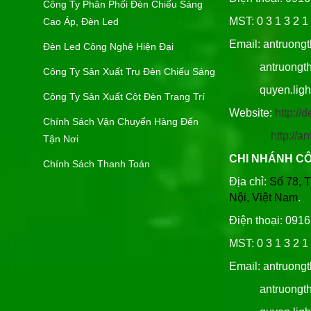
Công Ty Phân Phối Đèn Chiếu Sáng
MST: 0 3 1 3 2 1 
Cao Áp, Đèn Led
Email: antruong
Đèn Led Công Nghệ Hiện Đại
antruongthin
Công Ty Sản Xuất Trụ Đèn Chiếu Sáng
quyen.lighti
Công Ty Sản Xuất Cột Đèn Trang Trí
Website:
http:/
Chính Sách Vận Chuyển Hàng Đến
http://
Tận Nơi
CHI NHÁNH C
Chính Sách Thanh Toán
Địa chỉ:
Số 78, 
Nội, Việt Nam
.
Điện thoại: 091
MST: 0 3 1 3 2 1 
Email: antruong
antruongthin