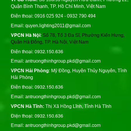
Bridgelux, An Trường
Quận Bình Thạnh, TP. Hồ Chí Minh, Việt Nam
Thịnh
Trụ Thép Mạ Nhúng Kẽm
Điện thoại: 0916 025 924 - 0932 790 494
Nóng
Email: quyen.lighting2011@gmail.com
VPCN Hà Nội
:
Số 78, Tổ 3 Đa Sĩ, Phường Kiến Hưng,
Quy Trình Mạ Nhúng Kẽm
Quận Hà Đông, TP. Hà Nội, Việt Nam
Nóng Trụ Đèn Chiếu Sáng
Cao Áp
0932.150.636
Điện thoại:
Email: antruongthinhgroup.pkd@gmail.com
VPCN Hải Phòng
: Mỹ Đồng, Huyện Thủy Nguyên, Tỉnh
Hải Phòng
0932.150.636
Điện thoại:
Email:
antruongthinhgroup.pkd@gmail.com
VPCN Hà Tĩnh:
Thị Xã Hồng Lĩnh, Tỉnh Hà Tĩnh
Điện thoại: 0932.150.636
Email: antruongthinhgroup.pkd@gmail.com