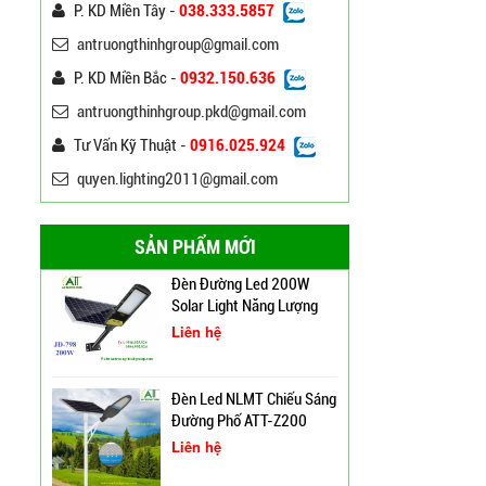
P. KD Miền Tây -
038.333.5857
antruongthinhgroup@gmail.com
Bảng Điện Cửa Trụ Đèn
Chiếu Sáng, Trụ Đèn Cao
P. KD Miền Bắc -
0932.150.636
Áp
Liên hệ
antruongthinhgroup.pkd@gmail.com
Đèn Đường Led ATT-
Tư Vấn Kỹ Thuật -
0916.025.924
NLMT-JD699 200W Năng
quyen.lighting2011@gmail.com
Lượng Mặt Trời
Liên hệ
SẢN PHẨM MỚI
Đèn Đường Led 200W
Solar Light Năng Lượng
Mặt Trời ATT NLMT 300W
Liên hệ
Đèn Led NLMT Chiếu Sáng
Đường Phố ATT-Z200
Liên hệ