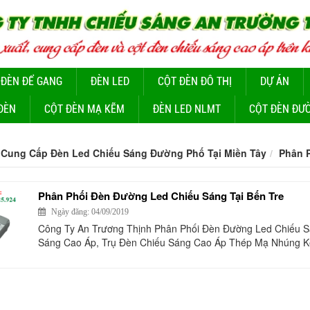
 ĐÈN ĐỂ GANG
ĐÈN LED
CỘT ĐÈN ĐÔ THỊ
DỰ ÁN
ĐÈN
CỘT ĐÈN MẠ KẼM
ĐÈN LED NLMT
CỘT ĐÈN ĐƯ
Cung Cấp Đèn Led Chiếu Sáng Đường Phố Tại Miền Tây
Phân 
Phân Phối Đèn Đường Led Chiếu Sáng Tại Bến Tre
Ngày đăng: 04/09/2019
Công Ty An Trương Thịnh Phân Phối Đèn Đường Led Chiếu S
Sáng Cao Áp, Trụ Đèn Chiếu Sáng Cao Áp Thép Mạ Nhúng K