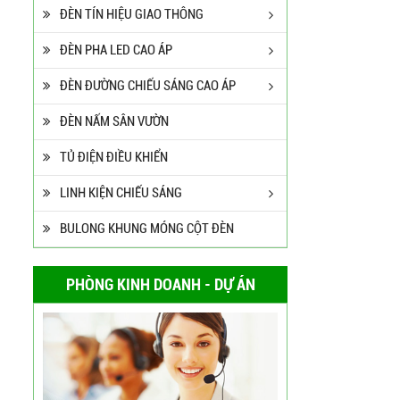
ĐÈN TÍN HIỆU GIAO THÔNG
ĐÈN PHA LED CAO ÁP
ĐÈN ĐƯỜNG CHIẾU SÁNG CAO ÁP
ĐÈN NẤM SÂN VƯỜN
TỦ ĐIỆN ĐIỀU KHIỂN
LINH KIỆN CHIẾU SÁNG
BULONG KHUNG MÓNG CỘT ĐÈN
PHÒNG KINH DOANH - DỰ ÁN
Cột Đèn Cao Áp Tròn Côn
Cần Đơn Kiểu Đẹp
Liên hệ