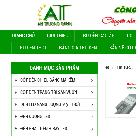
TRANG CHỦ
GIỚI THIỆU
TRỤ ĐÈN CAO ÁP
CỘT
TRỤ ĐÈN THGT
BẢNG GIÁ TRỤ ĐÈN
BẢN VẼ CỘT 
Tin tức
DANH MỤC SẢN PHẨM
CỘT ĐÈN CHIẾU SÁNG MẠ KẼM
CỘT ĐÈN TRANG TRÍ SÂN VƯỜN
ĐÈN LED NĂNG LƯỢNG MẶT TRỜI
ĐÈN ĐƯỜNG LED
ĐÈN PHA - ĐÈN HIBAY LED