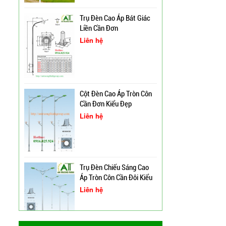
Trụ Đèn Cao Áp Bát Giác
Liền Cần Đơn
Liên hệ
Cột Đèn Cao Áp Chiếu
Sáng Đường Phố Tại Lạng
Sơn
Trụ Đèn Tín Hiệu Chớp
Cột Đèn Cao Áp Tròn Côn
Vàng Năng Lượng Mặt
Cần Đơn Kiểu Đẹp
Trời Tại Bình Định
Liên hệ
Cột Đèn Pha Đa Giác Tại
Bình Định
Trụ Đèn Chiếu Sáng Cao
Cung Cấp Cột Đèn Chiếu
Áp Tròn Côn Cần Đôi Kiểu
Sáng Cao Áp Tại TP. Tam
K212
Liên hệ
Kỳ
Xây Dựng Trung Tâm Quản
Lý Và Điều Hành Hệ Thống