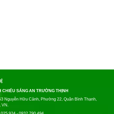
HỆ
H CHIẾU SÁNG AN TRƯỜNG THỊNH
80/53 Nguyễn Hữu Cảnh, Phường 22, Quận Bình Thạnh,
, VN.
6 025 924 - 0932 790 494