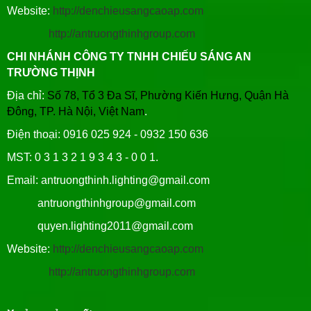
Website:
http://denchieusangcaoap.com
http://antruongthinhgroup.com
CHI NHÁNH CÔNG TY TNHH CHIẾU SÁNG AN
TRƯỜNG THỊNH
Địa chỉ:
Số 78, Tổ 3 Đa Sĩ, Phường Kiến Hưng, Quận Hà
Đông, TP. Hà Nội, Việt Nam
.
Điện thoại: 0916 025 924 - 0932 150 636
MST: 0 3 1 3 2 1 9 3 4 3 - 0 0 1.
Email: antruongthinh.lighting@gmail.com
antruongthinhgroup@gmail.com
quyen.lighting2011@gmail.com
Website:
http://denchieusangcaoap.com
http://antruongthinhgroup.com