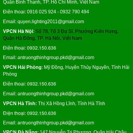
Quận Bình Thạnh, TP. Hồ Chí Minh, Việt Nam
Điện thoại: 0916 025 924 - 0932 790 494
Email: quyen.lighting2011@gmail.com
VPCN Hà Nội
:
Số 78, Tổ 3 Đa Sĩ, Phường Kiến Hưng,
Quận Hà Đông, TP. Hà Nội, Việt Nam
0932.150.636
Điện thoại:
Email: antruongthinhgroup.pkd@gmail.com
VPCN Hải Phòng
: Mỹ Đồng, Huyện Thủy Nguyên, Tỉnh Hải
Phòng
0932.150.636
Điện thoại:
Email:
antruongthinhgroup.pkd@gmail.com
VPCN Hà Tĩnh:
Thị Xã Hồng Lĩnh, Tỉnh Hà Tĩnh
Điện thoại: 0932.150.636
Email: antruongthinhgroup.pkd@gmail.com
VPCN Đà Nẵng
: 147 Nguyễn Tri Phương, Quận Hải Châu,