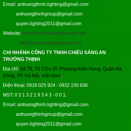
Email: antruongthinh.lighting@gmail.com
antruongthinhgroup@gmail.com
quyen.lighting2011@gmail.com
Website:
http://denchieusangcaoap.com
http://antruongthinhgroup.com
CHI NHÁNH CÔNG TY TNHH CHIẾU SÁNG AN
TRƯỜNG THỊNH
Địa chỉ:
Số 78, Tổ 3 Đa Sĩ, Phường Kiến Hưng, Quận Hà
Đông, TP. Hà Nội, Việt Nam
.
Điện thoại: 0916 025 924 - 0932 150 636
MST: 0 3 1 3 2 1 9 3 4 3 - 0 0 1.
Email: antruongthinh.lighting@gmail.com
antruongthinhgroup@gmail.com
quyen.lighting2011@gmail.com