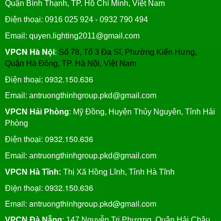
Quận Bình Thạnh, TP. Hồ Chí Minh, Việt Nam
Điện thoại: 0916 025 924 - 0932 790 494
Email: quyen.lighting2011@gmail.com
VPCN Hà Nội
:
Số 78, Tổ 3 Đa Sĩ, Phường Kiến Hưng,
Quận Hà Đông, TP. Hà Nội, Việt Nam
0932.150.636
Điện thoại:
Email: antruongthinhgroup.pkd@gmail.com
VPCN Hải Phòng
: Mỹ Đồng, Huyện Thủy Nguyên, Tỉnh Hải
Phòng
0932.150.636
Điện thoại:
Email:
antruongthinhgroup.pkd@gmail.com
VPCN Hà Tĩnh:
Thị Xã Hồng Lĩnh, Tỉnh Hà Tĩnh
Điện thoại: 0932.150.636
Email: antruongthinhgroup.pkd@gmail.com
VPCN Đà Nẵng
: 147 Nguyễn Tri Phương, Quận Hải Châu,