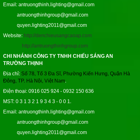
Email: antruongthinh.lighting@gmail.com
antruongthinhgroup@gmail.com
quyen.lighting2011@gmail.com
Website:
http://denchieusangcaoap.com
http://antruongthinhgroup.com
CHI NHÁNH CÔNG TY TNHH CHIẾU SÁNG AN
TRƯỜNG THỊNH
Địa chỉ:
Số 78, Tổ 3 Đa Sĩ, Phường Kiến Hưng, Quận Hà
Đông, TP. Hà Nội, Việt Nam
.
Điện thoại: 0916 025 924 - 0932 150 636
MST: 0 3 1 3 2 1 9 3 4 3 - 0 0 1.
Email: antruongthinh.lighting@gmail.com
antruongthinhgroup@gmail.com
quyen.lighting2011@gmail.com