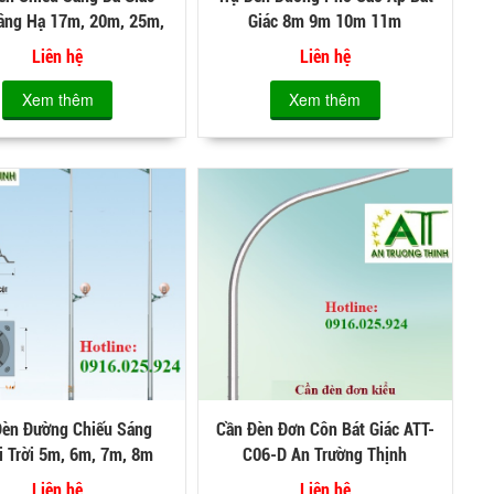
âng Hạ 17m, 20m, 25m,
Giác 8m 9m 10m 11m
30m
Liên hệ
Liên hệ
Xem thêm
Xem thêm
Đèn Đường Chiếu Sáng
Cần Đèn Đơn Côn Bát Giác ATT-
i Trời 5m, 6m, 7m, 8m
C06-D An Trường Thịnh
Liên hệ
Liên hệ