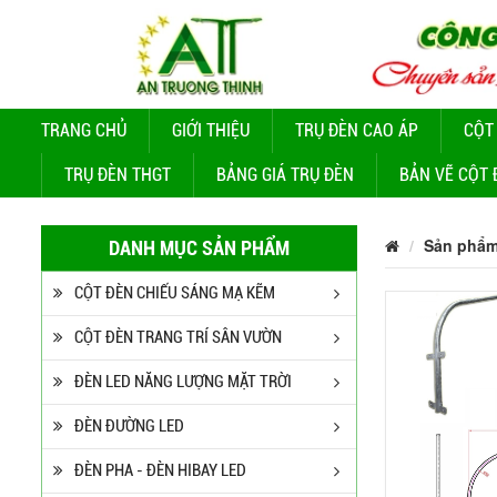
TRANG CHỦ
GIỚI THIỆU
TRỤ ĐÈN CAO ÁP
CỘT
TRỤ ĐÈN THGT
BẢNG GIÁ TRỤ ĐÈN
BẢN VẼ CỘT 
Sản phẩ
DANH MỤC SẢN PHẨM
CỘT ĐÈN CHIẾU SÁNG MẠ KẼM
CỘT ĐÈN TRANG TRÍ SÂN VƯỜN
ĐÈN LED NĂNG LƯỢNG MẶT TRỜI
ĐÈN ĐƯỜNG LED
ĐÈN PHA - ĐÈN HIBAY LED