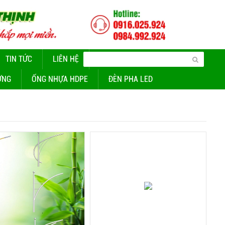
TIN TỨC
LIÊN HỆ
CUNG CẤP ĐÈN CHIẾU SÁNG
ỜNG
ỐNG NHỰA HDPE
ĐÈN PHA LED