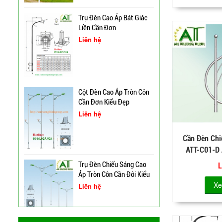
Trụ Đèn Cao Áp Bát Giác
Liền Cần Đơn
Liên hệ
Cột Đèn Cao Áp Chiếu
Sáng Đường Phố Tại Lạng
Sơn
Trụ Đèn Tín Hiệu Chớp
Cột Đèn Cao Áp Tròn Côn
Vàng Năng Lượng Mặt
Cần Đơn Kiểu Đẹp
Trời Tại Bình Định
Liên hệ
Cột Đèn Pha Đa Giác Tại
Bình Định
Cần Đèn Chi
ATT-C01-D 
Trụ Đèn Chiếu Sáng Cao
L
Cung Cấp Cột Đèn Chiếu
Áp Tròn Côn Cần Đôi Kiểu
Sáng Cao Áp Tại TP. Tam
K212
Xe
Liên hệ
Kỳ
Xây Dựng Trung Tâm Quản
Lý Và Điều Hành Hệ Thống