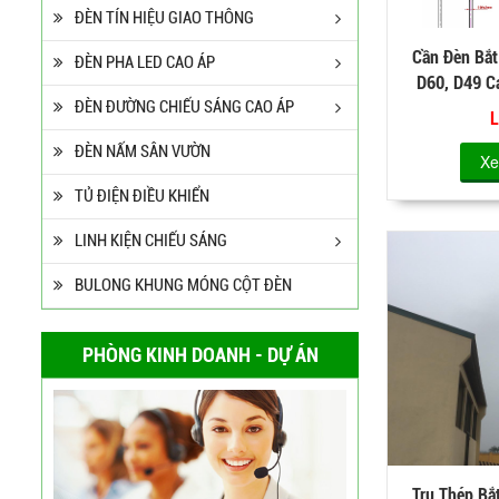
ĐÈN TÍN HIỆU GIAO THÔNG
Cần Đèn Bắt
ĐÈN PHA LED CAO ÁP
D60, D49 
ĐÈN ĐƯỜNG CHIẾU SÁNG CAO ÁP
Kẽ
L
ĐÈN NẤM SÂN VƯỜN
Xe
TỦ ĐIỆN ĐIỀU KHIỂN
LINH KIỆN CHIẾU SÁNG
BULONG KHUNG MÓNG CỘT ĐÈN
PHÒNG KINH DOANH - DỰ ÁN
Cột Đèn Cao Áp Tròn Côn
Cần Đơn Kiểu Đẹp
Liên hệ
Trụ Thép Bắ