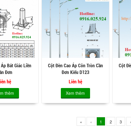
 Áp Bát Giác Liền
Cột Đèn Cao Áp Côn Tròn Cần
Cột Đ
ần Đơn
Đơn Kiểu D123
iên hệ
Liên hệ
m thêm
Xem thêm
«
‹
1
2
3