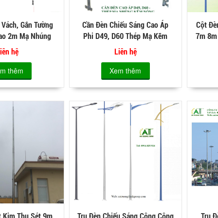
 Vách, Gắn Tường
Cần Đèn Chiếu Sáng Cao Áp
Cột Đè
Cao 2m Mạ Nhúng
Phi D49, D60 Thép Mạ Kẽm
7m 8m 
m Nóng
Nhúng Nóng
iên hệ
Liên hệ
m thêm
Xem thêm
t Kim Thu Sét 9m
Trụ Đèn Chiếu Sáng Công Cộng
Trụ Đ