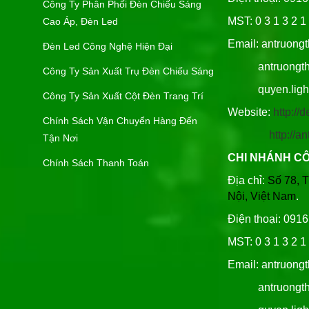
Công Ty Phân Phối Đèn Chiếu Sáng
MST: 0 3 1 3 2 1 
Cao Áp, Đèn Led
Email: antruong
Đèn Led Công Nghệ Hiện Đại
antruongthin
Công Ty Sản Xuất Trụ Đèn Chiếu Sáng
quyen.lighti
Công Ty Sản Xuất Cột Đèn Trang Trí
Website:
http:/
Chính Sách Vận Chuyển Hàng Đến
http://
Tận Nơi
CHI NHÁNH C
Chính Sách Thanh Toán
Địa chỉ:
Số 78, 
Nội, Việt Nam
.
Điện thoại: 091
MST: 0 3 1 3 2 1 
Email: antruong
antruongthin