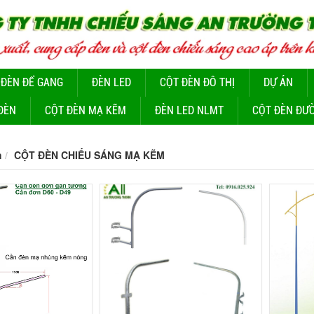
 ĐÈN ĐỂ GANG
ĐÈN LED
CỘT ĐÈN ĐÔ THỊ
DỰ ÁN
ĐÈN
CỘT ĐÈN MẠ KẼM
ĐÈN LED NLMT
CỘT ĐÈN ĐƯ
m
CỘT ĐÈN CHIẾU SÁNG MẠ KẼM