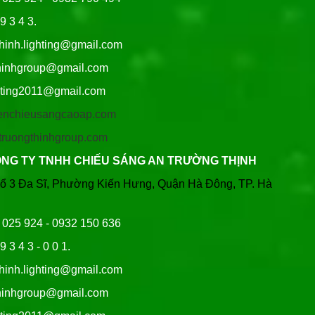
9 3 4 3.
thinh.lighting@gmail.com
hgroup@gmail.com
ng2011@gmail.com
/denchieusangcaoap.com
antruongthinhgroup.com
ÔNG TY TNHH CHIẾU SÁNG AN TRƯỜNG THỊNH
Tổ 3 Đa Sĩ, Phường Kiến Hưng, Quận Hà Đông, TP. Hà
6 025 924 - 0932 150 636
9 3 4 3 - 0 0 1.
thinh.lighting@gmail.com
hgroup@gmail.com