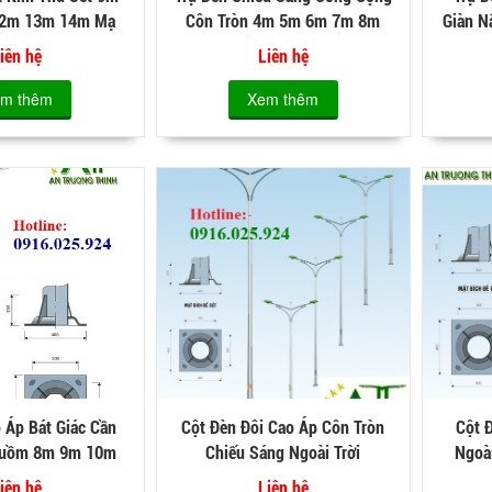
2m 13m 14m Mạ
Côn Tròn 4m 5m 6m 7m 8m
Giàn N
 Kẽm Nóng
9m 10m 11m 12m
iên hệ
Liên hệ
m thêm
Xem thêm
 Áp Bát Giác Cần
Cột Đèn Đôi Cao Áp Côn Tròn
Cột 
Buồm 8m 9m 10m
Chiếu Sáng Ngoài Trời
Ngoà
iên hệ
Liên hệ