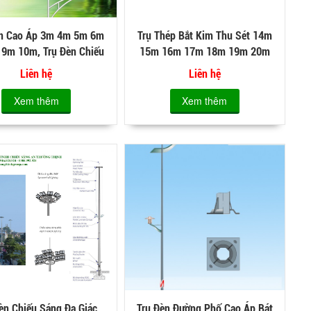
n Cao Áp 3m 4m 5m 6m
Trụ Thép Bắt Kim Thu Sét 14m
9m 10m, Trụ Đèn Chiếu
15m 16m 17m 18m 19m 20m
Sáng Mạ Kẽm
Mạ Nhúng Nóng
Liên hệ
Liên hệ
Xem thêm
Xem thêm
èn Chiếu Sáng Đa Giác
Trụ Đèn Đường Phố Cao Áp Bát