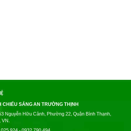
HỆ
H CHIẾU SÁNG AN TRƯỜNG THỊNH
80/53 Nguyễn Hữu Cảnh, Phường 22, Quận Bình Thạnh,
, VN.
6 025 924 - 0932 790 494