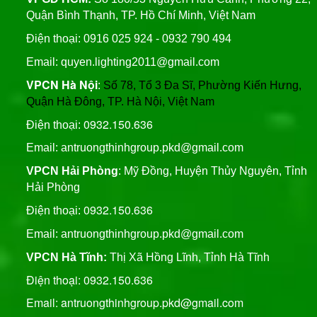
Bridgelux, An Trường
Quận Bình Thạnh, TP. Hồ Chí Minh, Việt Nam
Thịnh
Trụ Thép Mạ Nhúng Kẽm
Điện thoại: 0916 025 924 - 0932 790 494
Nóng
Email: quyen.lighting2011@gmail.com
VPCN Hà Nội
:
Số 78, Tổ 3 Đa Sĩ, Phường Kiến Hưng,
Quy Trình Mạ Nhúng Kẽm
Quận Hà Đông, TP. Hà Nội, Việt Nam
Nóng Trụ Đèn Chiếu Sáng
Cao Áp
0932.150.636
Điện thoại:
Email: antruongthinhgroup.pkd@gmail.com
VPCN Hải Phòng
: Mỹ Đồng, Huyện Thủy Nguyên, Tỉnh
Hải Phòng
0932.150.636
Điện thoại:
Email:
antruongthinhgroup.pkd@gmail.com
VPCN Hà Tĩnh:
Thị Xã Hồng Lĩnh, Tỉnh Hà Tĩnh
Điện thoại: 0932.150.636
Email: antruongthinhgroup.pkd@gmail.com