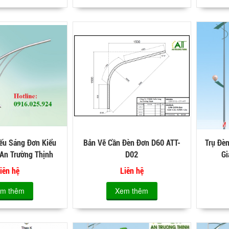
ếu Sáng Đơn Kiểu
Bản Vẽ Cần Đèn Đơn D60 ATT-
Trụ Đè
An Trường Thịnh
D02
Gi
iên hệ
Liên hệ
m thêm
Xem thêm