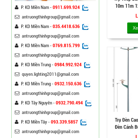
10m 11m 1
P. KD Miền Nam -
0911.699.924
Nhúng
Trụ Đèn Chiếu Sáng Cao
L
antruongthinhgroup@gmail.com
Áp Tròn Côn Cần Đôi Kiểu
K212
P. KD Miền Nam -
035.4418.636
Liên hệ
Xe
antruongthinhgroup@gmail.com
Đèn Đường Led Cao Áp
P. KD Miền Nam -
0769.815.799
Philips 100W, 150W,
antruongthinhgroup@gmail.com
120W ATT
Liên hệ
P. KD Miền Trung -
0984.992.924
quyen.lighting2011@gmail.com
Đèn Đường Led Chiếu
Sáng 100W 150W Philips
P. KD Miền Trung -
0932.150.636
Liên hệ
antruongthinhgroup@gmail.com
P. KD Tây Nguyên -
0932.790.494
Đèn Led Đường Phố OEM
Philips, Cree 60w 80w
antruongthinhgroup@gmail.com
100w 120w 150w
Liên hệ
Trụ Đèn Cao
P. KD Miền Tây -
093.339.5857
Đèn Cánh 
antruongthinhgroup@gmail.com
L