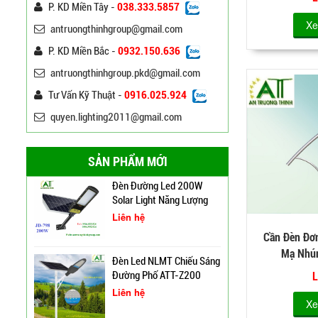
P. KD Miền Tây -
038.333.5857
Xe
antruongthinhgroup@gmail.com
Bảng Điện Cửa Trụ Đèn
Chiếu Sáng, Trụ Đèn Cao
P. KD Miền Bắc -
0932.150.636
Áp
Liên hệ
antruongthinhgroup.pkd@gmail.com
Đèn Đường Led ATT-
Tư Vấn Kỹ Thuật -
0916.025.924
NLMT-JD699 200W Năng
quyen.lighting2011@gmail.com
Lượng Mặt Trời
Liên hệ
SẢN PHẨM MỚI
Đèn Đường Led 200W
Solar Light Năng Lượng
Mặt Trời ATT NLMT 300W
Liên hệ
Cần Đèn Đơ
Mạ Nhú
Đèn Led NLMT Chiếu Sáng
Đường Phố ATT-Z200
L
Liên hệ
Xe