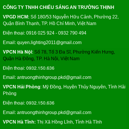
CÔNG TY TNHH CHIẾU SÁNG AN TRƯỜNG THỊNH
VPGD HCM:
Số 180/53 Nguyễn Hữu Cảnh, Phường 22,
Quận Bình Thạnh, TP. Hồ Chí Minh, Việt Nam
Điện thoại: 0916 025 924 - 0932 790 494
Email: quyen.lighting2011@gmail.com
VPCN Hà Nội
:
Số 78, Tổ 3 Đa Sĩ, Phường Kiến Hưng,
Quận Hà Đông, TP. Hà Nội, Việt Nam
0932.150.636
Điện thoại:
Email: antruongthinhgroup.pkd@gmail.com
VPCN Hải Phòng
: Mỹ Đồng, Huyện Thủy Nguyên, Tỉnh Hải
Phòng
0932.150.636
Điện thoại:
Email:
antruongthinhgroup.pkd@gmail.com
VPCN Hà Tĩnh:
Thị Xã Hồng Lĩnh, Tỉnh Hà Tĩnh