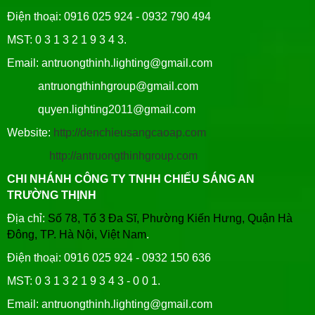
Điện thoại: 0916 025 924 - 0932 790 494
MST: 0 3 1 3 2 1 9 3 4 3.
Email: antruongthinh.lighting@gmail.com
antruongthinhgroup@gmail.com
quyen.lighting2011@gmail.com
Website:
http://denchieusangcaoap.com
http://antruongthinhgroup.com
CHI NHÁNH CÔNG TY TNHH CHIẾU SÁNG AN
TRƯỜNG THỊNH
Địa chỉ:
Số 78, Tổ 3 Đa Sĩ, Phường Kiến Hưng, Quận Hà
Đông, TP. Hà Nội, Việt Nam
.
Điện thoại: 0916 025 924 - 0932 150 636
MST: 0 3 1 3 2 1 9 3 4 3 - 0 0 1.
Email: antruongthinh.lighting@gmail.com