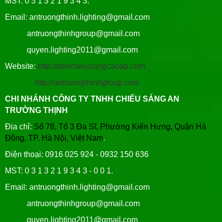
MST: 0 3 1 3 2 1 9 3 4 3.
Email: antruongthinh.lighting@gmail.com
antruongthinhgroup@gmail.com
quyen.lighting2011@gmail.com
Website:
http://denchieusangcaoap.com
http://antruongthinhgroup.com
CHI NHÁNH CÔNG TY TNHH CHIẾU SÁNG AN
TRƯỜNG THỊNH
Địa chỉ:
Số 78, Tổ 3 Đa Sĩ, Phường Kiến Hưng, Quận Hà
Đông, TP. Hà Nội, Việt Nam
.
Điện thoại: 0916 025 924 - 0932 150 636
MST: 0 3 1 3 2 1 9 3 4 3 - 0 0 1.
Email: antruongthinh.lighting@gmail.com
antruongthinhgroup@gmail.com
quyen.lighting2011@gmail.com