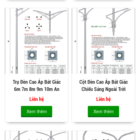
Trụ Đèn Cao Áp Bát Giác
Cột Đèn Cao Áp Bát Giác
6m 7m 8m 9m 10m An
Chiếu Sáng Ngoài Trời
Trường Thịnh ATT-C03
ATT-C04
Liên hệ
Liên hệ
Xem thêm
Xem thêm