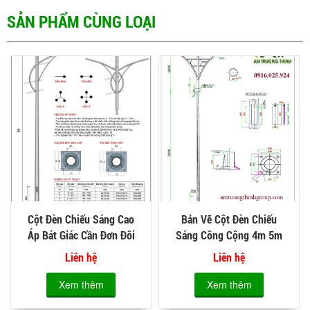
SẢN PHẨM CÙNG LOẠI
Cột Đèn Chiếu Sáng Cao
Bản Vẽ Cột Đèn Chiếu
Áp Bát Giác Cần Đơn Đôi
Sáng Công Cộng 4m 5m
Thép Mạ Kẽm Nóng C01
8m ATT-C02 An Trường
Liên hệ
Liên hệ
Thịnh
Xem thêm
Xem thêm