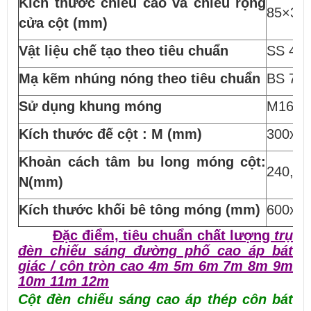
Kích thước chiều cao và chiều rộng
85×35
cửa cột (mm)
Vật liệu chế tạo theo tiêu chuẩn
SS 400
Mạ kẽm nhúng nóng theo tiêu chuẩn
BS 729
Sử dụng khung móng
M16x5
Kích thước đế cột : M (mm)
300x10
Khoản cách tâm bu long móng cột:
240, 3
N(mm)
Kích thước khối bê tông móng (mm)
600x80
Đặc điểm, tiêu chuẩn chất lượng
trụ
đèn chiếu sáng đường phố cao áp bát
giác / côn tròn cao 4m 5m 6m 7m 8m 9m
10m 11m 12m
Cột đèn chiếu sáng cao áp thép côn bát