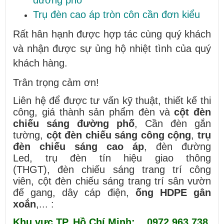
đường phố
Trụ đèn cao áp tròn côn cần đơn kiểu
Rất hân hạnh được hợp tác cùng quý khách
và nhận được sự ủng hộ nhiệt tình của quý
khách hàng.
Trân trọng cảm ơn!
Liên hệ để được tư vấn kỹ thuật, thiết kế thi
công, giá thành sản phẩm đèn và
cột đèn
chiếu sáng đường phố
, Cần đèn gắn
tường,
cột đèn chiếu sáng công cộng
,
trụ
đèn chiếu sáng cao áp
, đèn đường
Led, trụ đèn tín hiệu giao thông
(THGT), đèn chiếu sáng trang trí công
viên, cột đèn chiếu sáng trang trí sân vườn
đế gang, dây cáp điện,
ống HDPE gân
xoắn
,... :
Khu vực TP. Hồ Chí Minh: 0972.963.738