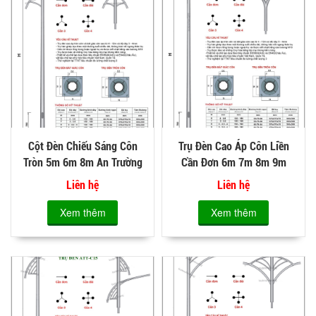
Cột Đèn Chiếu Sáng Côn
Trụ Đèn Cao Áp Côn Liền
Tròn 5m 6m 8m An Trường
Cần Đơn 6m 7m 8m 9m
Thịnh ATT-C05
10m 11m 12m ATT-C06
Liên hệ
Liên hệ
Xem thêm
Xem thêm