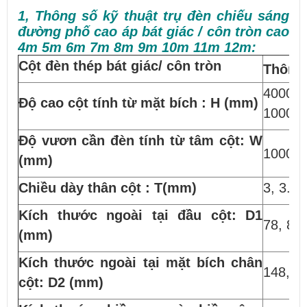
1, Thông số kỹ thuật trụ đèn chiếu sáng
đường phố cao áp bát giác / côn tròn cao
4m 5m 6m 7m 8m 9m 10m 11m 12m:
Cột đèn thép bát giác/ côn tròn
Thông 
4000, 
Độ cao cột tính từ mặt bích : H (mm)
10000,
Độ vươn cần đèn tính từ tâm cột: W
1000, 
(mm)
Chiều dày thân cột : T(mm)
3, 3.5,
Kích thước ngoài tại đầu cột: D1
78, 84
(mm)
Kích thước ngoài tại mặt bích chân
148, 1
cột: D2 (mm)